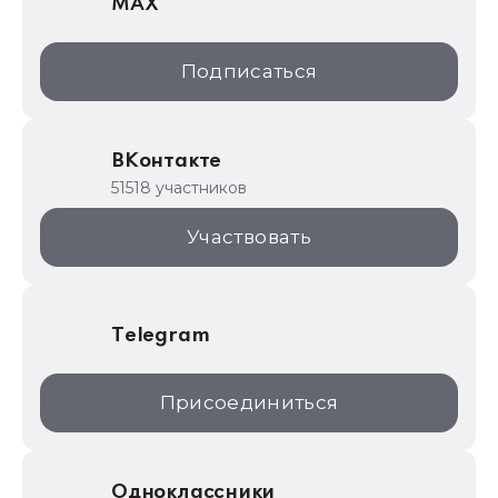
MAX
1С:Дистрибьюция
1С:Образование
Подписаться
ИТС.1C.ru
Образовательные программы
ВКонтакте
1С для торговли
51518 участников
1С:Торговая площадка
Участвовать
Telegram
Присоединиться
Одноклассники