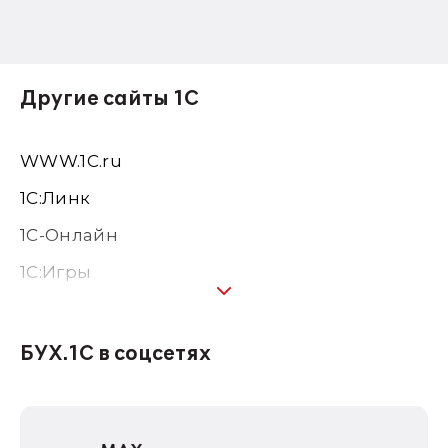
Другие сайты 1С
WWW.1С.ru
1С:Линк
1С-Онлайн
1C:Игры
1С:Предприятие 8
1С:Консалтинг
БУХ.1С в соцсетях
1Софт
1С Отраслевые решения