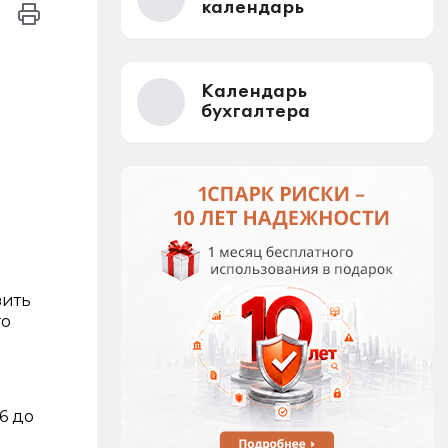
календарь
Календарь
бухгалтера
зить
го
6 до