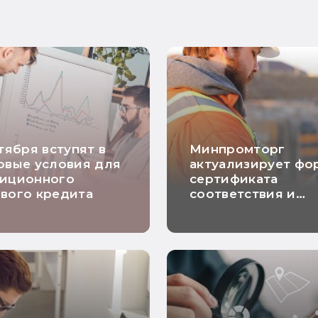
нтября вступят в
Минпромторг
овые условия для
актуализирует фо
тиционного
сертификата
вого кредита
соответствия и
декларации о
соответствии