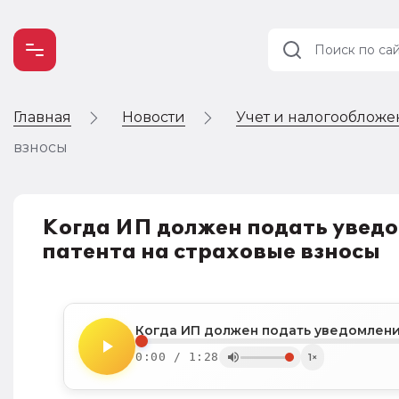
Главная
Новости
Учет и налогооблож
Учет и
налогообложение
взносы
Автоматизация
Когда ИП должен подать увед
патента на страховые взносы
0:00 / 1:28
1×