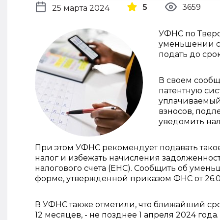
5
3659
25 марта 2024
УФНС по Тверс
уменьшении ст
подать до срок
В своем сооб
патентную сис
уплачиваемый 
взносов, подл
уведомить нал
При этом УФНС рекомендует подавать такое
налог и избежать начисления задолженност
налогового счета (ЕНС). Сообщить об умен
форме, утвержденной приказом ФНС от 26.0
В УФНС также отметили, что ближайший срок
12 месяцев, - не позднее 1 апреля 2024 года