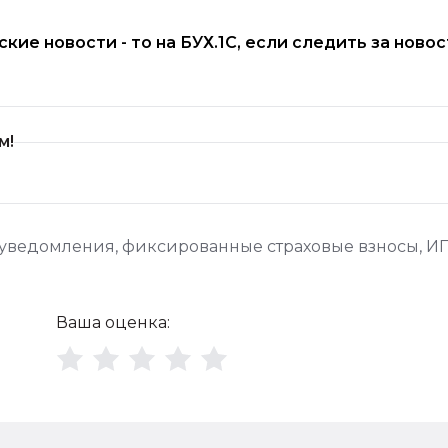
рские новости - то на БУХ.1С, если следить за ново
м!
 уведомления
,
фиксированные страховые взносы
,
ИП
Ваша оценка: