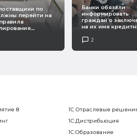
Банки обязали
поставщики по
информировать
олжны перейти на
граждан о заключ
правила
на их имя кредит
улирования
договоров
тоимости
2
кции
иятие 8
1С Отраслевые решени
инг
1С:Дистрибьюция
1С:Образование