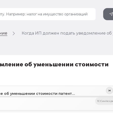
ение
Когда ИП должен подать уведомление об 
омление об уменьшении стоимости
Когда ИП должен подать уведомление об уменьшении стоимости патента на страховые взносы
1C:Синтез р