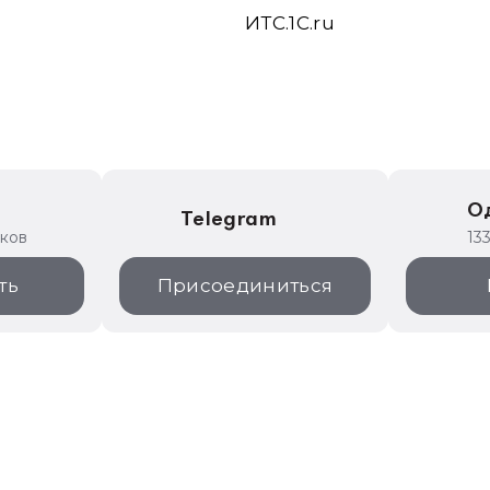
ИТС.1C.ru
е
О
Telegram
иков
13
ть
Присоединиться