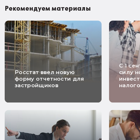
Рекомендуем материалы
С 1 се
Росстат ввел новую
силу н
форму отчетности для
инвес
застройщиков
налого