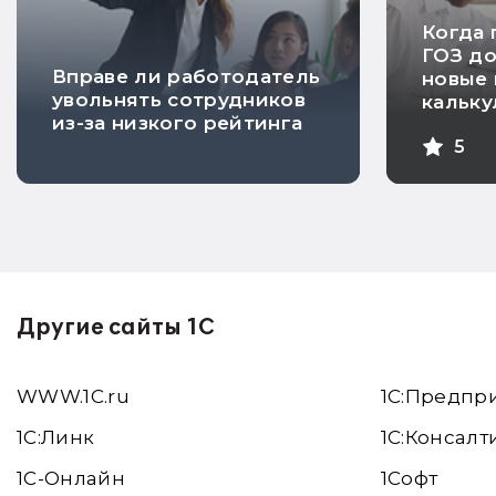
Когда 
ГОЗ д
Вправе ли работодатель
новые 
увольнять сотрудников
кальк
из-за низкого рейтинга
себес
5
проду
Другие сайты 1С
WWW.1С.ru
1С:Предпр
1С:Линк
1С:Консалт
1С-Онлайн
1Софт