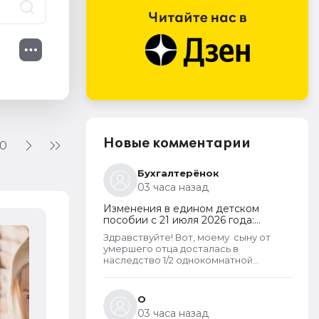
Новые комментарии
0
Бухгалтерёнок
03 часа назад
Изменения в едином детском
пособии с 21 июля 2026 года:
пересмотр правила нулевого
Здравствуйте! Вот, моему сыну от
дохода и новый порядок
Интересное в 1С:УНФ: 1С:Share
умершего отца досталась в
оформления пособий по месту
наследство 1/2 однокомнатной
пребывания
7 августа 2026
квартиры (15 КВ.м) и что? Из-за этого
мы считаемся супер обеспеченными?
Отказ пришёл сразу. Несправедливо,
О
что унаследованные доли наследства
03 часа назад
играют роль.