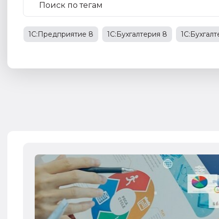
1С:Предприятие 8
1С:Бухгалтерия 8
1С:Бухгал
1С:Бухгалтерия государственного учреждения
НД
права работников
НДФЛ
1С:Управление прои