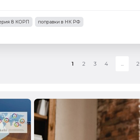
терия 8 КОРП
поправки в НК РФ
С
1С:Зарплата и управление персоналом
зводственным предприятием
1
2
3
4
2