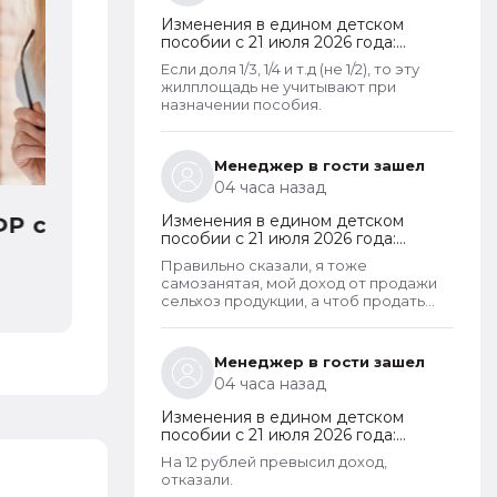
Изменения в едином детском
пособии с 21 июля 2026 года:
пересмотр правила нулевого
Если доля 1/3, 1/4 и т.д (не 1/2), то эту
дохода и новый порядок
жилплощадь не учитывают при
оформления пособий по месту
назначении пособия.
пребывания
Менеджер в гости зашел
04 часа назад
Изменения в едином детском
пособии с 21 июля 2026 года:
пересмотр правила нулевого
Правильно сказали, я тоже
дохода и новый порядок
самозанятая, мой доход от продажи
оформления пособий по месту
сельхоз продукции, а чтоб продать
пребывания
пашешь с утра до позднего вечера на
своем огороде и во дворах с
животинками
Менеджер в гости зашел
04 часа назад
Изменения в едином детском
пособии с 21 июля 2026 года:
пересмотр правила нулевого
На 12 рублей превысил доход,
дохода и новый порядок
отказали.
оформления пособий по месту