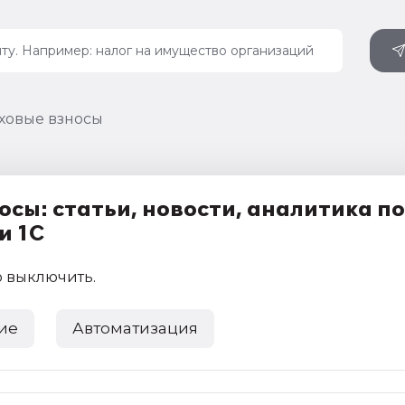
ховые взносы
сы: статьи, новости, аналитика по
и 1С
 выключить
.
ие
Автоматизация