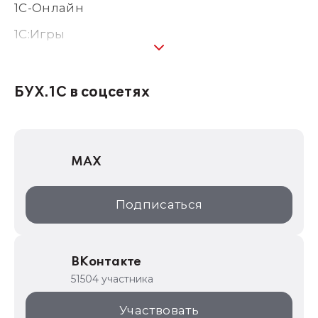
1С-Онлайн
1C:Игры
1С:Предприятие 8
1С:Консалтинг
БУХ.1С в соцсетях
1Софт
1С Отраслевые решения
MAX
1С:Дистрибьюция
1С:Образование
Подписаться
ИТС.1C.ru
Образовательные программы
ВКонтакте
1С для торговли
51504 участника
1С:Торговая площадка
Участвовать