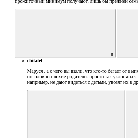
прожиточный минимум получают, лишь бы прежней семье
8
chitatel
Маруся
, а с чего вы взяли, что кто-то бегает от в
поголовно плохие родители. просто так уклоняться 
например, не дают видеться с детьми, увозят их в д