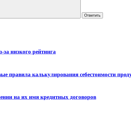
Ответить
з-за низкого рейтинга
вые правила калькулирования себестоимости прод
ении на их имя кредитных договоров