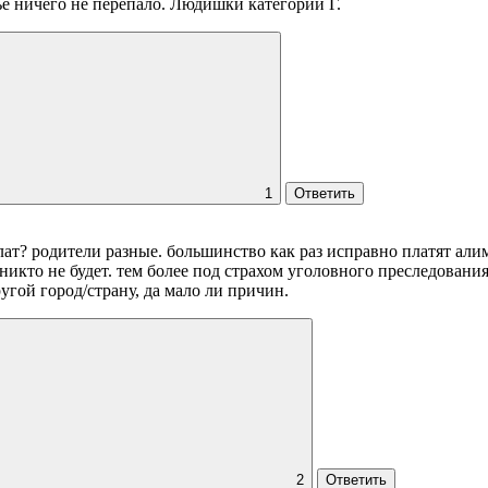
 ничего не перепало. Людишки категории Г.
1
Ответить
ыплат? родители разные. большинство как раз исправно платят алим
никто не будет. тем более под страхом уголовного преследования
ругой город/страну, да мало ли причин.
2
Ответить