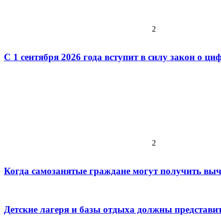
2
С 1 сентября 2026 года вступит в силу закон о ц
2
Когда самозанятые граждане могут получить в
Детские лагеря и базы отдыха должны представить 