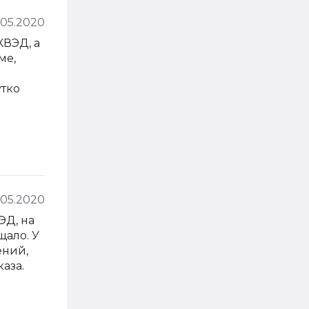
.05.2020
КВЭД, а
ме,
утко
.05.2020
ЭД, на
ало. У
ений,
аза.