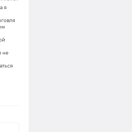
а я
рговля
ем
ой
я не
аться