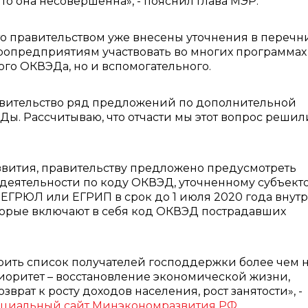
о она несовершенна», - пояснил глава МЭР.
о правительством уже внесены уточнения в перечн
ропредприятиям участвовать во многих программах
го ОКВЭДа, но и вспомогательного.
авительство ряд предложений по дополнительной
. Рассчитываю, что отчасти мы этот вопрос решили
звития, правительству предложено предусмотреть
деятельности по коду ОКВЭД, уточненному субъект
ЕГРЮЛ или ЕГРИП в срок до 1 июля 2020 года внут
которые включают в себя код ОКВЭД пострадавших
ить список получателей господдержки более чем 
риоритет – восстановление экономической жизни,
зврат к росту доходов населения, рост занятости», -
циальный сайт Минэкономразвития РФ
.