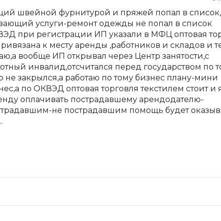
щий швейной фурнитурой и пряжей попал в список,
вающий услуги-ремонт одежды не попал в список
ВЭД при регистрации ИП указали в МФЦ оптовая то
привязана к месту аренды ,работников и складов и т
аю,а вообще ИП открывал через Центр занятости,с
отный инвалид,отсчитался перед государством по т
р не закрылся,а работаю по тому бизнес плану-мини
ес,а по ОКВЭД оптовая торговля текстилем стоит и 
ренду оплачивать пострадавшему арендодателю-
пострадавшим-не пострадавшим помощь будет оказыв
.