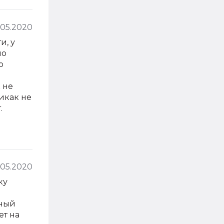
.05.2020
и, у
но
о
 не
никак не
.
.05.2020
ку
ьный
ет на