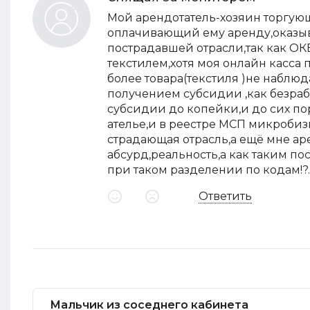
Мой арендотатель-хозяин торгую
оплачивающий ему аренду,оказы
пострадавшей отрасли,так как ОК
текстилем,хотя моя онлайн касса 
более товара(текстиля )не наблюд
получением субсидии ,как безраб
субсидии до копейки,и до сих по
ателье,и в реестре МСП микробизн
страдающая отрасль,а ещё мне а
абсурд,реальность,а как таким 
при таком разделении по кодам!?..
Ответить