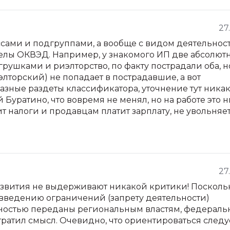
27
ссами и подгруппами, а вообще с видом деятельност
елы ОКВЭД. Например, у знакомого ИП две абсолют
грушками и риэлторство, по факту пострадали оба, н
лторский) не попадает в пострадавшие, а вот
азные раздеты классификатора, уточнение тут никак
 Буратино, что вовремя не менял, но на работе это 
ит налоги и продавцам платит зарплату, не увольняет
27
звития не выдерживают никакой критики! Посколь
введению ограничений (запрету деятельности)
ностью переданы региональным властям, федерал
атил смысл. Очевидно, что ориентироваться следу