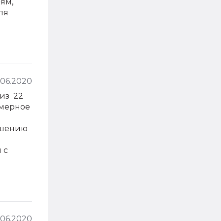
ям,
ля
.06.2020
 из 22
имерное
Решению
 с
.06.2020