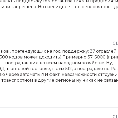
авлять поддержку тем организациям и предприяти
или запрещена. Но очевидное - это невероятное... д
01
ков , претендующих на гос. поддержку: 37 отраслей
 500 кодов может доходить).Примерно 37: 5000 (пр
% пострадавших во всем народном хозяйстве. Ну,
в оптовой торговле, т.к. их 512, а пострадало по 
лю через автоматы?! И факт невозможности отгрузки
транспортном в другие регионы ну никак не связан
01