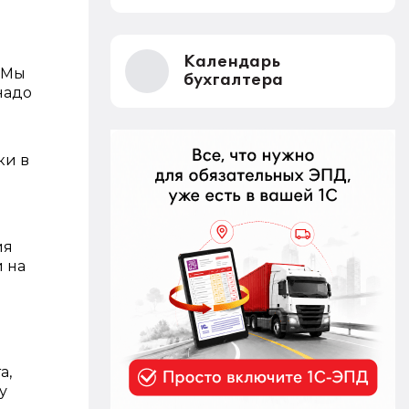
Календарь
«Мы
бухгалтера
надо
ки в
ия
 на
а,
у