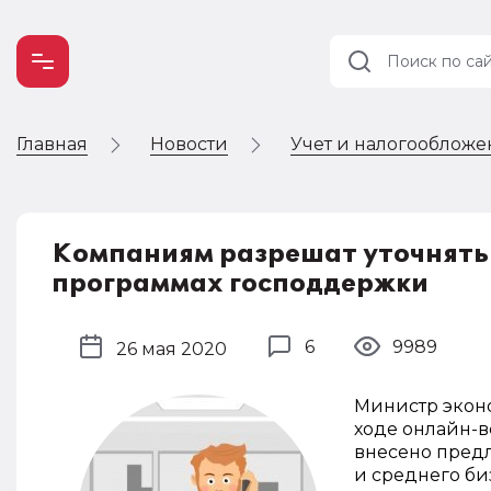
Главная
Новости
Учет и налогооблож
Учет и
налогообложение
Автоматизация
Компаниям разрешат уточнять 
программах господдержки
6
9989
26 мая 2020
Министр экон
ходе онлайн-в
внесено пред
и среднего би