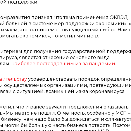
ной поддержки.
номразвития признал, что тема применения ОКВЭД
ой больной в системе мер поддержки экономики». 
имаем, что эта система – вынужденный выбор. Нам 
омогать экономике», - отметил министр.
ритерием для получения государственной поддерж
вируса, является отнесение основного вида
слям,
наиболее пострадавшим из-за пандемии
.
вительству
усовершенствовать порядок определен
ски осуществляемых организациями, претендующими
язи с ситуацией, возникшей из-за коронавируса.
метил, что и ранее звучали предложения оказывать
«Мы на это не пошли. Отчетность, особенно у МСП –
 бизнесу, нам надо было бы дожидаться июля-август
мы могли бы большую часть бизнеса потерять. Поэтом