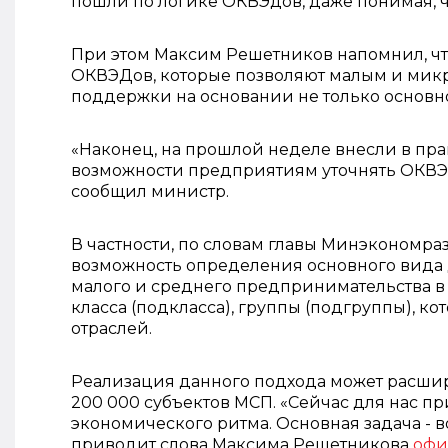
пошли по логике ОКВЭдов, даже понимая, чт
При этом Максим Решетников напомнил, чт
ОКВЭДов, которые позволяют малым и мик
поддержки на основании не только основно
«Наконец, на прошлой неделе внесли в пр
возможности предприятиям уточнять ОКВЭДы
сообщил министр.
В частности, по словам главы Минэкономра
возможность определения основного вида 
малого и среднего предпринимательства в 
класса (подкласса), группы (подгруппы), 
отраслей.
Реализация данного подхода может расшир
200 000 субъектов МСП. «Сейчас для нас п
экономического ритма. Основная задача - во
приводит слова Максима Решетникова
офи