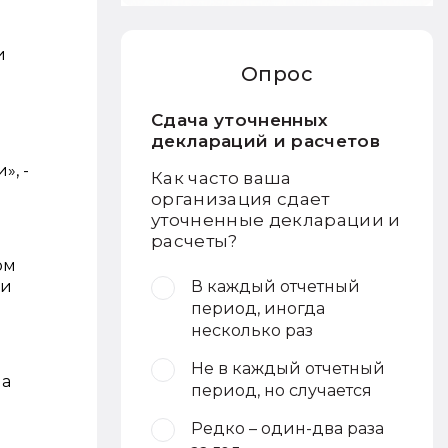
и
Опрос
Сдача уточненных
деклараций и расчетов
», -
Как часто ваша
организация сдает
уточненные декларации и
расчеты?
ом
ри
В каждый отчетный
период, иногда
несколько раз
Не в каждый отчетный
на
период, но случается
Редко – один-два раза