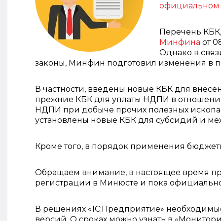
официальном 
Перечень КБК,
Минфина
от 08
Однако в связ
законы, Минфин подготовил изменения в 
В частности, введены новые КБК для внесе
прежние КБК для уплаты НДПИ в отношени
НДПИ при добыче прочих полезных ископае
установлены новые КБК для субсидий и м
Кроме того, в порядок применения бюдже
Обращаем внимание, в настоящее время при
регистрации в Минюсте и пока официально
В решениях «1С:Предприятие» необходимы
версий. О сроках можно узнать в «Монитори