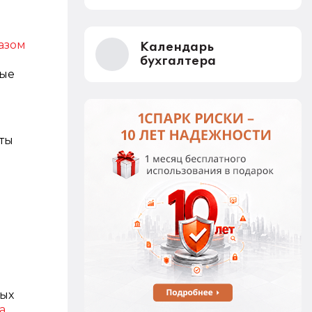
азом
Календарь
бухгалтера
ные
ты
ных
а