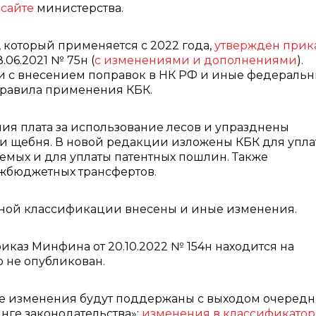
сайте
министерства.
 который применяется с 2022 года,
утвержден прик
.06.2021 № 75н (
с изменениями и дополнениями
).
и с внесением поправок в НК РФ и иные федераль
правила применения КБК.
ния плата за использование лесов и упразднены
и щебня. В новой редакции изложены КБК для упла
мых и для уплаты патентных пошлин. Также
ежбюджетных трансфертов.
тной классификации внесены и иные изменения.
каз Минфина от 20.10.2022 № 154н находится на
 не опубликован.
е изменения будут поддержаны с выходом очеред
нге законодательства»:
изменения в классификатор