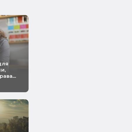
для
и,
права
ние