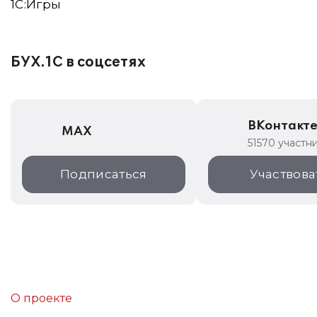
1C:Игры
БУХ.1С в соцсетях
ВКонтакт
MAX
51570 участн
Подписаться
Участвова
О проекте