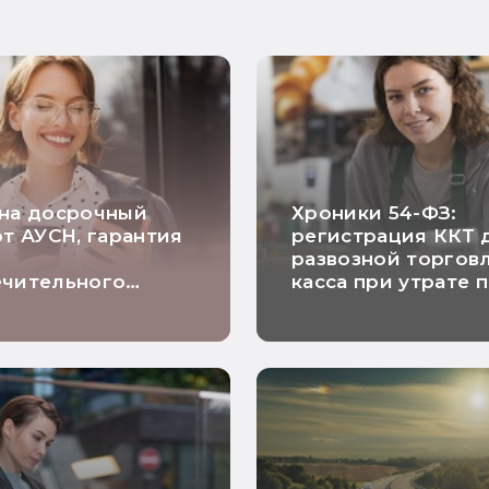
 на досрочный
Хроники 54-ФЗ:
от АУСН, гарантия
регистрация ККТ 
о
развозной торговл
ечительного
касса при утрате 
а и расчетный
на ПСН и исключе
о длящимся
риска проверки
рам: самые
ие новости
и