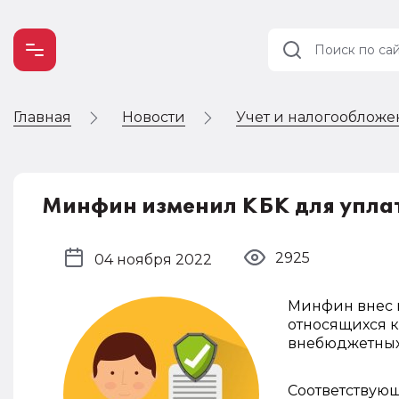
Главная
Новости
Учет и налогооблож
Учет и
налогообложение
Автоматизация
Минфин изменил КБК для упла
2925
04 ноября 2022
Минфин внес 
относящихся 
внебюджетных
Соответствующ