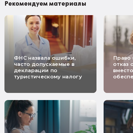
Рекомендуем материалы
ФНС назвала ошибки,
Право
часто допускаемые в
отказ 
декларации по
вмест
туристическому налогу
обесп
платеж
НДС п
догово
хорош
недел