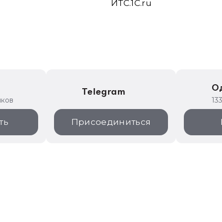
ИТС.1C.ru
е
О
Telegram
иков
13
ть
Присоединиться