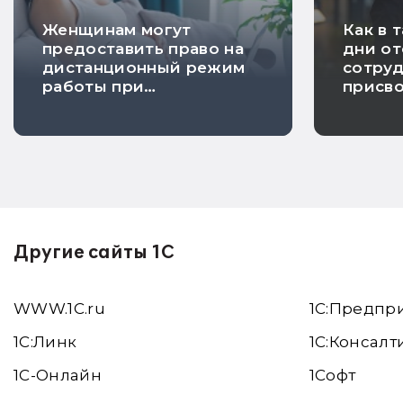
Женщинам могут
Как в 
предоставить право на
дни от
дистанционный режим
сотруд
работы при
присв
беременности
инвал
уволь
Другие сайты 1С
WWW.1С.ru
1С:Предпр
1С:Линк
1С:Консалт
1С-Онлайн
1Софт