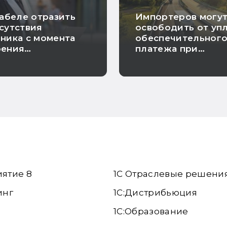
табеле отразить
Импортеров могу
сутствия
освободить от уп
ника с момента
обеспечительног
оения
платежа при
идности до
предъявлении
нения
банковской гаран
иятие 8
1С Отраслевые решени
инг
1С:Дистрибьюция
1С:Образование