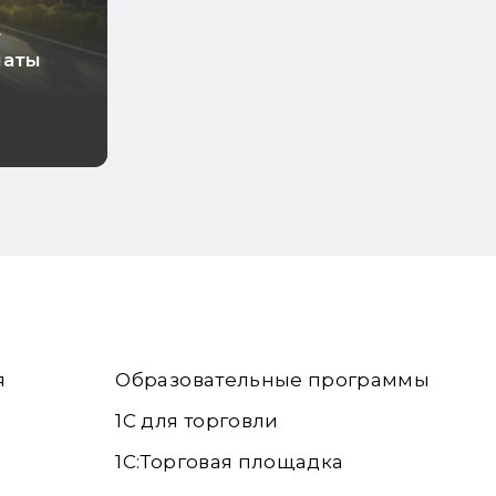
т
латы
о
тии
я
Образовательные программы
1С для торговли
1С:Торговая площадка