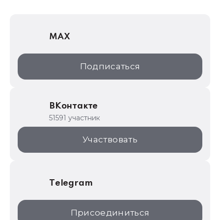
1Софт
1С Отраслевые решения
MAX
1С:Дистрибьюция
1С:Образование
Подписаться
ИТС.1C.ru
Образовательные программы
ВКонтакте
1С для торговли
51591 участник
1С:Торговая площадка
Участвовать
Telegram
Присоединиться