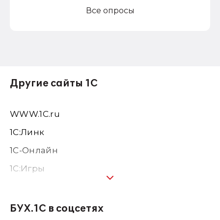
Все опросы
Другие сайты 1С
WWW.1С.ru
1С:Линк
1С-Онлайн
1C:Игры
1С:Предприятие 8
1С:Консалтинг
БУХ.1С в соцсетях