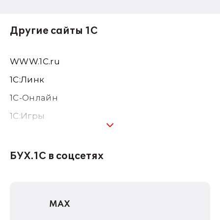
Другие сайты 1С
WWW.1С.ru
1С:Линк
1С-Онлайн
1C:Игры
1С:Предприятие 8
1С:Консалтинг
БУХ.1С в соцсетях
1Софт
1С Отраслевые решения
MAX
1С:Дистрибьюция