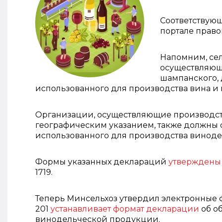
Соответствую
портале прав
Напомним, се
осуществляющи
шампанского, 
использованного для производства вина и
Организации, осуществляющие производс
географическим указанием, также должны 
использованного для производства винод
Формы указанных деклараций
утверждены
1719.
Теперь Минсельхоз утвердил электронные фо
201
устанавливает формат декларации
об о
винодельческой продукции.