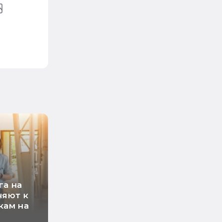
га на
няют к
кам на