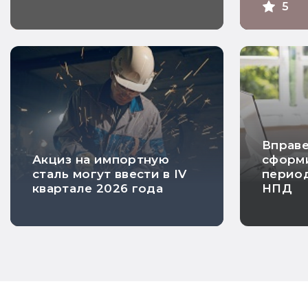
отпусков директора
5
неработающей фирмы
Вправе
Акциз на импортную
сформи
сталь могут ввести в IV
перио
квартале 2026 года
НПД