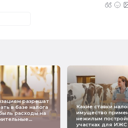
изациям разрешат
Какие ставки нало
ать в базе налога
имущество приме
быль расходы на
нежилым построй
нительные
участках для ИЖС
риятия