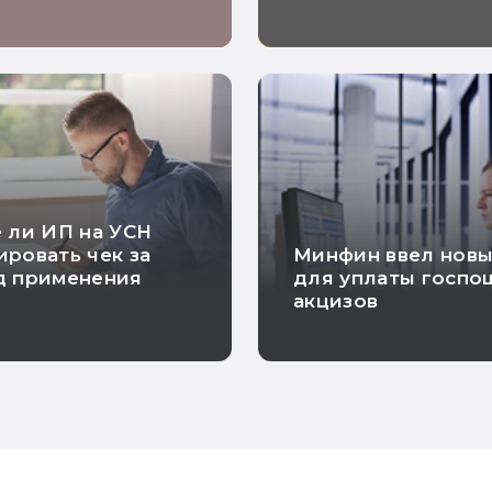
 ли ИП на УСН
ровать чек за
Минфин ввел нов
д применения
для уплаты госпо
акцизов