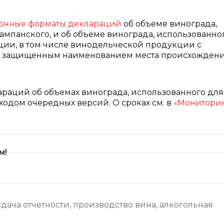
ронные форматы деклараций
об объеме винограда,
ампанского, и об объеме винограда, использованно
ии, в том числе винодельческой продукции с
с защищенным наименованием места происхождени
араций об объемах винограда, использованного для
ходом очередных версий. О сроках см. в
«Монитори
м!
сдача отчетности
,
производство вина
,
алкогольная