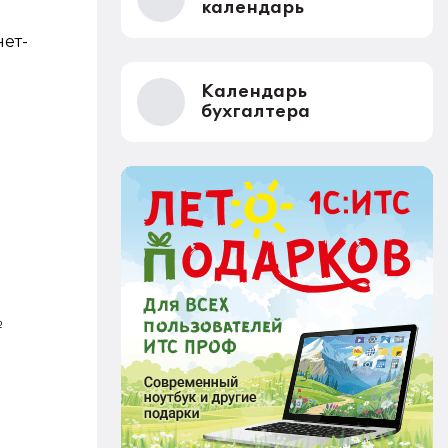
календарь
ет-
Календарь
бухгалтера
№