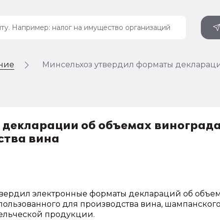
ение
Минсельхоз утвердил форматы деклараци
декларации об объемах винограда
ства вина
твердил электронные форматы деклараций об объе
пользованного для производства вина, шампанского
ельческой продукции.