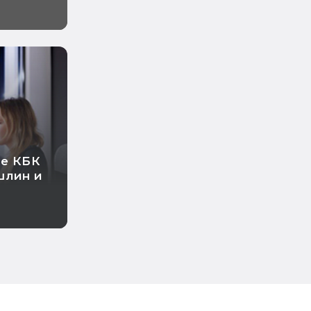
ые КБК
шлин и