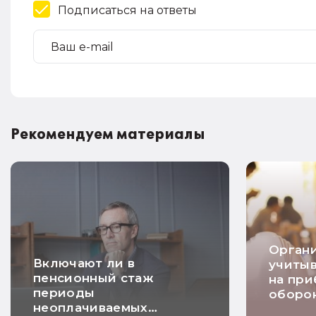
Подписаться на ответы
Рекомендуем материалы
Орган
Включают ли в
учитыв
пенсионный стаж
на при
периоды
оборо
неоплачиваемых
мероп