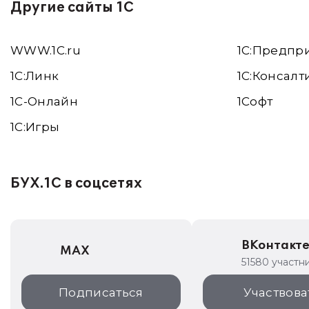
Другие сайты 1С
WWW.1С.ru
1С:Предпр
1С:Линк
1С:Консалт
1С-Онлайн
1Софт
1C:Игры
БУХ.1С в соцсетях
ВКонтакт
MAX
51580 участн
Подписаться
Участвова