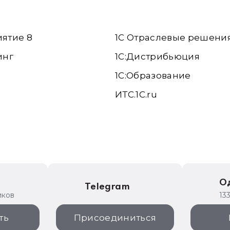
иятие 8
1С Отраслевые решени
инг
1С:Дистрибьюция
1С:Образование
ИТС.1C.ru
е
О
Telegram
иков
13
ть
Присоединиться