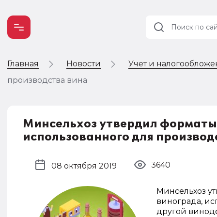
Главная
Новости
Учет и налогооблож
Учет и
налогообложение
производства вина
Автоматизация
Минсельхоз утвердил форматы 
использованного для производ
3640
08 октября 2019
Минсельхоз у
винограда, ис
другой винод