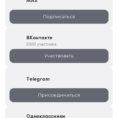
MAX
1С:Дистрибьюция
1С:Образование
Подписаться
ИТС.1C.ru
Образовательные программы
ВКонтакте
1С для торговли
51593 участника
1С:Торговая площадка
Участвовать
Telegram
Присоединиться
Одноклассники