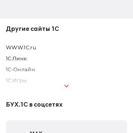
Другие сайты 1С
WWW.1С.ru
1С:Линк
1С-Онлайн
1C:Игры
1С:Предприятие 8
1С:Консалтинг
БУХ.1С в соцсетях
1Софт
1С Отраслевые решения