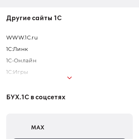
Другие сайты 1С
WWW.1С.ru
1С:Линк
1С-Онлайн
1C:Игры
1С:Предприятие 8
1С:Консалтинг
БУХ.1С в соцсетях
1Софт
1С Отраслевые решения
MAX
1С:Дистрибьюция