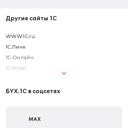
Другие сайты 1С
WWW.1С.ru
1С:Линк
1С-Онлайн
1C:Игры
1С:Предприятие 8
1С:Консалтинг
БУХ.1С в соцсетях
1Софт
1С Отраслевые решения
MAX
1С:Дистрибьюция