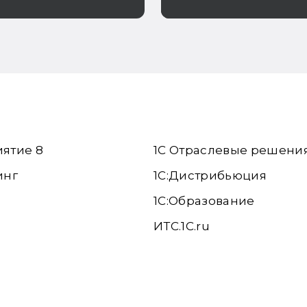
роваться
согласовании рас
иятие 8
1С Отраслевые решени
инг
1С:Дистрибьюция
1С:Образование
ИТС.1C.ru