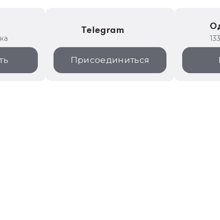
е
О
Telegram
ика
13
ть
Присоединиться