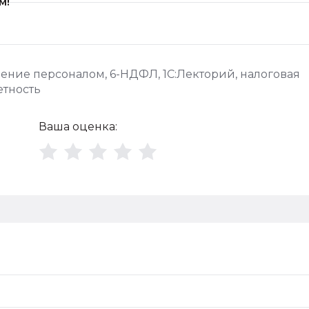
м!
вление персоналом
,
6-НДФЛ
,
1С:Лекторий
,
налоговая
етность
Ваша оценка: