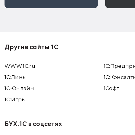
аннули
Другие сайты 1С
WWW.1С.ru
1С:Предпр
1С:Линк
1С:Консалт
1С-Онлайн
1Софт
1C:Игры
БУХ.1С в соцсетях