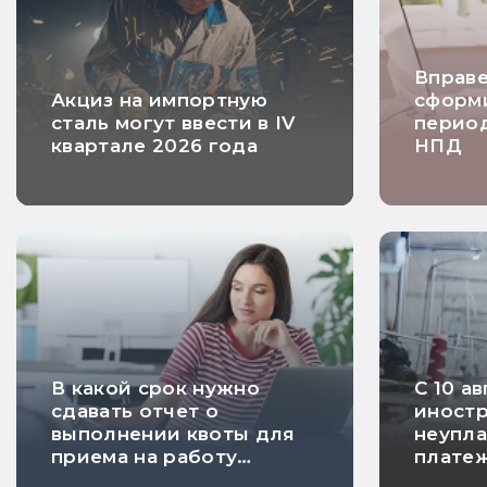
Вправе
Акциз на импортную
сформи
сталь могут ввести в IV
перио
квартале 2026 года
НПД
В какой срок нужно
С 10 а
сдавать отчет о
иностр
выполнении квоты для
неупла
приема на работу
плате
инвалидов
будут 