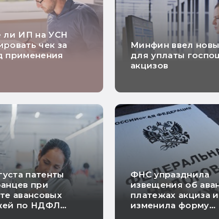
 ли ИП на УСН
ровать чек за
Минфин ввел нов
д применения
для уплаты госпо
акцизов
вгуста патенты
ФНС упразднила
анцев при
извещения об ава
те авансовых
платежах акциза и
жей по НДФЛ
изменила форму
автоматически
заявления о