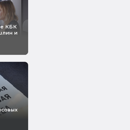
ые КБК
шлин и
нсовых