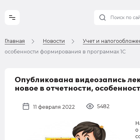
Главная
Новости
Учет и налогооблож
Учет и
налогообложение
особенности формирования в программах 1С
Автоматизация
Опубликована видеозапись лекц
новое в отчетности, особенно
5482
11 февраля 2022
Н
о
с