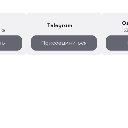
е
О
Telegram
ика
13
ть
Присоединиться