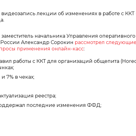
видеозапись лекции об изменениях в работе с ККТ с
а.
 заместитель начальника Управления оперативного
 России Александр Сорокин
рассмотрел следующи
опросы применения онлайн-касс
:
вил работы с ККТ для организаций общепита (Horec
ынках;
и 7% в чеках;
актуализация реестра;
е поддержал последние изменения ФФД;