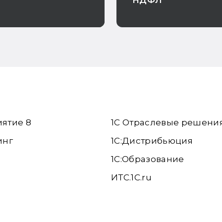
НДФЛ
иятие 8
1С Отраслевые решени
инг
1С:Дистрибьюция
1С:Образование
ИТС.1C.ru