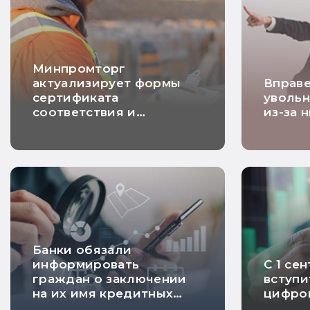
Минпромторг
актуализирует формы
Вправе
сертификата
увольн
соответствия и
из-за 
декларации о
соответствии
Банки обязали
информировать
С 1 се
граждан о заключении
вступи
на их имя кредитных
цифро
договоров