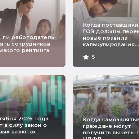
Когда поставщики
ГОЗ должны перей
 ли работодатель
новые правила
ять сотрудников
калькулирования
низкого рейтинга
себестоимости
5
продукции
нтября 2026 года
Когда самозаняты
т в силу закон о
граждане могут
вых валютах
получить вычеты 