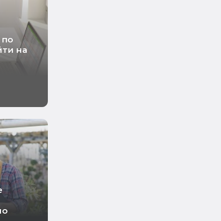
 по
ти на
е
по