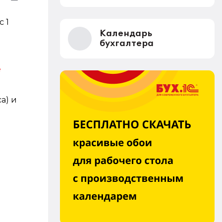
 1
Календарь
бухгалтера
е
a) и