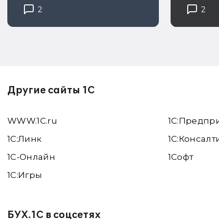
2
2
Другие сайты 1С
WWW.1С.ru
1С:Предпр
1С:Линк
1С:Консалт
1С-Онлайн
1Софт
1C:Игры
БУХ.1С в соцсетях