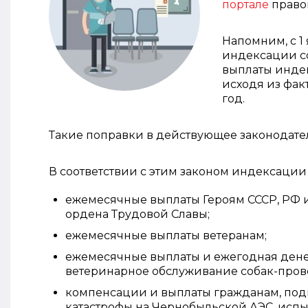
портале
право
Напомним, с 1
индексации со
выплаты индек
исходя из фак
год.
Такие поправки в действующее законодатель
В соответствии с этим законом индексации
ежемесячные выплаты Героям СССР, РФ и
ордена Трудовой Славы;
ежемесячные выплаты ветеранам;
ежемесячные выплаты и ежегодная ден
ветеринарное обслуживание собак-пров
компенсации и выплаты гражданам, по
катастрофы на Чернобыльской АЭС, исп