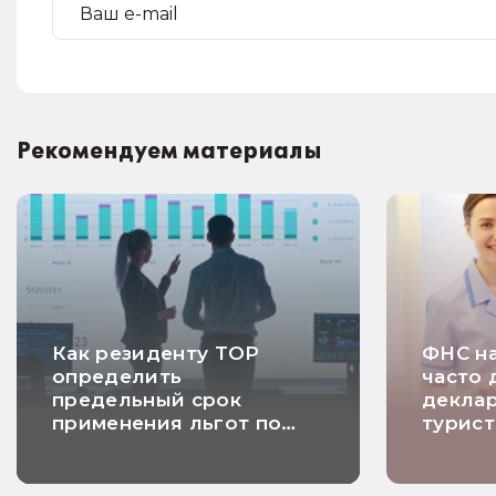
Рекомендуем материалы
Как резиденту ТОР
ФНС на
определить
часто 
предельный срок
декла
применения льгот по
турист
налогу на прибыль