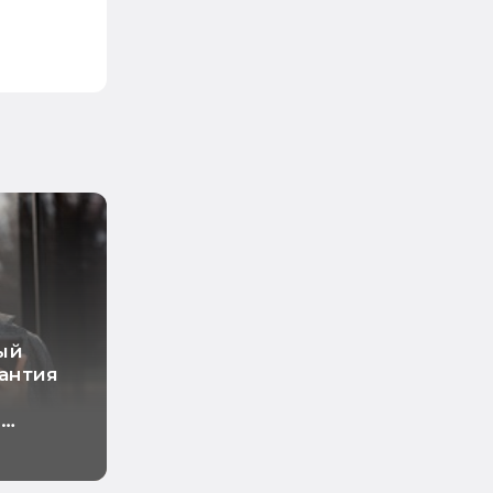
ый
рантия
о
ный