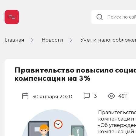
Главная
Новости
Учет и налогооблож
Учет и
налогообложение
Автоматизация
Правительство повысило социа
компенсации на 3%
3
4611
30 января 2020
Правительство
компенсации н
«Об утвержде
компенсаций в