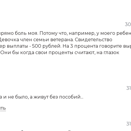
30
рямо боль моя. Потому что, например, у моего ребе
Девочка член семьи ветерана. Свидетельство
р выплаты - 500 рублей. На 3 процента говорите вы
 Они бы когда свои проценты считают, на глазок
3
ов и не было, а живут без пособий...
ить
3