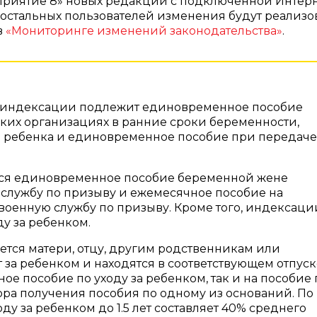
приятие 8» новых редакций с подключенной Интерн
остальных пользователей изменения будут реализ
в
«Мониторинге изменений законодательства»
.
й индексации подлежит единовременное пособие
ких организациях в ранние сроки беременности,
ребенка и единовременное пособие при передаче
тся единовременное пособие беременной жене
службу по призыву и ежемесячное пособие на
военную службу по призыву. Кроме того, индексаци
у за ребенком.
ется матери, отцу, другим родственникам или
за ребенком и находятся в соответствующем отпуск
е пособие по уходу за ребенком, так и на пособие 
ора получения пособия по одному из оснований. По
у за ребенком до 1.5 лет составляет 40% среднего