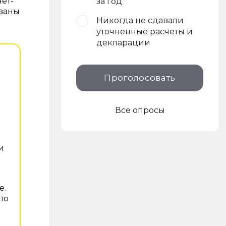
ет-
за год
ованы
Никогда не сдавали
уточненные расчеты и
декларации
Проголосовать
Все опросы
и
е.
по