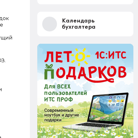
ядок
Календарь
ые
бухгалтера
дущий
З.
и
а