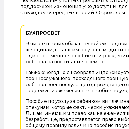
Пользователям учетных программ «1С:Пред
поддержкой изменения уже доступны, для 
с выходом очередных версий. О сроках см. 
БУХПРОСВЕТ
В числе прочих обязательной ежегодно
женщинам, вставшим на учет в медицинс
единовременное пособие при рождении 
ребенка на воспитание в семью.
Также ежегодно с 1 февраля индексируе
военнослужащего, проходящего военную 
ребенка военнослужащего, проходящего 
подлежит и ежемесячное пособие по уход
Пособие по уходу за ребенком выплачива
опекунам, которые фактически ухаживают 
Лицам, имеющим право как на ежемесячно
безработице, предоставляется право выб
общему правилу величина пособия по уход