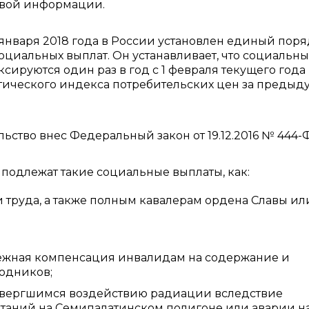
вой информации.
 января 2018 года в России установлен единый пор
циальных выплат. Он устанавливает, что социальн
сируются один раз в год с 1 февраля текущего года
тического индекса потребительских цен за преды
ство внес Федеральный закон от 19.12.2016 № 444-Ф
 подлежат такие социальные выплаты, как:
 труда, а также полным кавалерам ордена Славы ил
ежная компенсация инвалидам на содержание и
одников;
двергшимся воздействию радиации вследствие
ытаний на Семипалатинском полигоне или аварии н