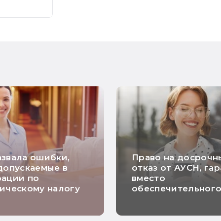
звала ошибки,
Право на досрочн
допускаемые в
отказ от АУСН, га
рации по
вместо
ическому налогу
обеспечительног
платежа и расчет
НДС по длящимся
договорам: самые