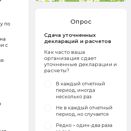
Опрос
у по
Сдача уточненных
на
деклараций и расчетов
и с
Как часто ваша
организация сдает
ля
уточненные декларации и
расчеты?
В каждый отчетный
период, иногда
несколько раз
о
Не в каждый отчетный
период, но случается
Редко – один-два раза