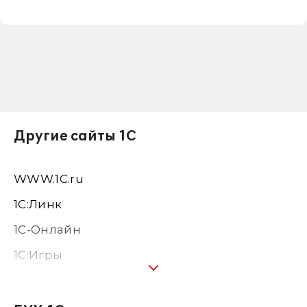
Другие сайты 1С
WWW.1С.ru
1С:Линк
1С-Онлайн
1C:Игры
1С:Предприятие 8
1С:Консалтинг