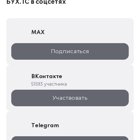
БУХ.1С в соцсетях
1Софт
1С Отраслевые решения
MAX
1С:Дистрибьюция
1С:Образование
Подписаться
ИТС.1C.ru
Образовательные программы
ВКонтакте
1С для торговли
51593 участника
1С:Торговая площадка
Участвовать
Telegram