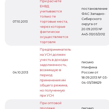
При расчете
ЕНВД
постановление
учитываются
ФАС Западно-
только те
Сибирского
07.10.2013
торговые места,
округа от
через которые
20.09.2013 №
фактически
А45-31203/2012
осуществляется
торговля
Предприниматель
на УСН должен
учесть в доходах
письмо
задолженность,
Минфина
возникшую в
04.10.2013
России от
период
18.09.2013 № 03-
применения им
04-05/38629
общего режима,
но полученную
при УСН
При оптовой
продаже
письмо