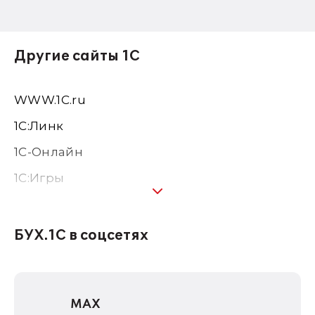
Другие сайты 1С
WWW.1С.ru
1С:Линк
1С-Онлайн
1C:Игры
1С:Предприятие 8
1С:Консалтинг
БУХ.1С в соцсетях
1Софт
1С Отраслевые решения
MAX
1С:Дистрибьюция