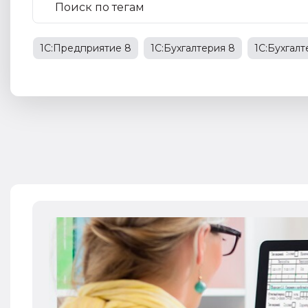
1С:Предприятие 8
1С:Бухгалтерия 8
1С:Бухгал
1С:Бухгалтерия государственного учреждения
НД
права работников
НДФЛ
1С:Управление прои