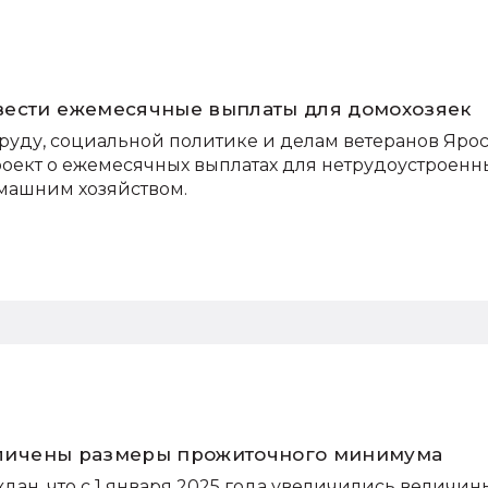
вести ежемесячные выплаты для домохозяек
труду, социальной политике и делам ветеранов Яро
оект о ежемесячных выплатах для нетрудоустроенн
машним хозяйством.
величены размеры прожиточного минимума
ан, что с 1 января 2025 года увеличились величин