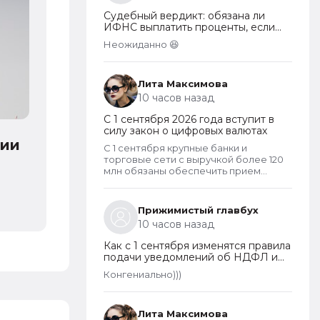
Взносы могут собираться на любые
Судебный вердикт: обязана ли
цели, за которые проголосует общее
ИФНС выплатить проценты, если
собрание собственников. Пример
переплата по налогу возникла по
целевых взносов - взносы на
Неожиданно 😆
вине налогоплательщика
установку видеонаблюдения,
охранных систем и шлагбаумов.
Платить их должны все собственники
Лита Максимова
гаражей.
10 часов назад
С 1 сентября 2026 года вступит в
силу закон о цифровых валютах
С 1 сентября крупные банки и
торговые сети с выручкой более 120
млн обязаны обеспечить прием
цифрового рубля. А вот что касается
криптовалют, то они не могут
являться средством платежа в
Прижимистый главбух
России и новый закон прямо
10 часов назад
запрещает их использование в этом
качестве внутри страны.
Как с 1 сентября изменятся правила
подачи уведомлений об НДФЛ и
страховых взносах
Конгениально)))
Лита Максимова