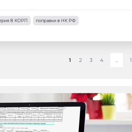
терия 8 КОРП
поправки в НК РФ
С
1С:Зарплата и управление персоналом
зводственным предприятием
1
2
3
4