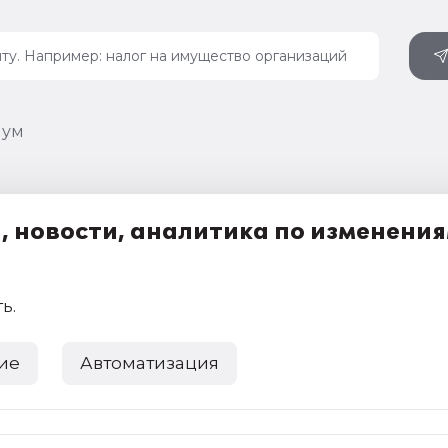
мум
 новости, аналитика по изменени
ть
.
ие
Автоматизация