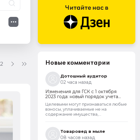
Новые комментарии
12
Дотошный аудитор
02 часа назад
Изменения для ГСК с 1 октября
2023 года: новый порядок учета
поступающих взносов, открытие
Целевыми могут признаваться любые
расчетных счетов и переход на
Как бухгалтер может стать попу
взносы, уплачиваемые не на
применение бухгалтерского ПО
содержание имущества,
3 августа 2026
принадлежащего товариществу и не
на выплату заработной платы
правлению и бухгалтерии
Товаровед в мыле
товарищества. Перечень целевых
08 часов назад
взносов законом не ограничен.