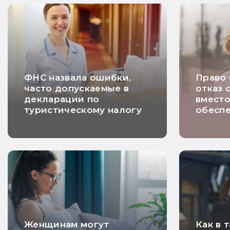
ФНС назвала ошибки,
Право
часто допускаемые в
отказ 
декларации по
вмест
туристическому налогу
обесп
платеж
НДС п
догово
хорош
недел
Женщинам могут
Как в 