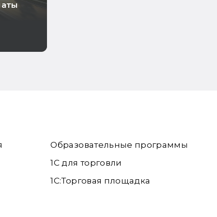
латы
о
тии
я
Образовательные программы
1С для торговли
1С:Торговая площадка