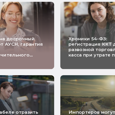
 на досрочный
Хроники 54-ФЗ:
от АУСН, гарантия
регистрация ККТ 
о
развозной торговл
ечительного
касса при утрате 
а и расчетный
на ПСН и исключе
о длящимся
риска проверки
рам: самые
ие новости
и
табеле отразить
Импортеров могу