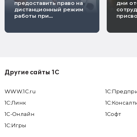
предоставить право на
дни от
дистанционный режим
сотруд
работы при
присв
беременности
инвал
уволь
Другие сайты 1С
WWW.1С.ru
1С:Предпр
1С:Линк
1С:Консалт
1С-Онлайн
1Софт
1C:Игры