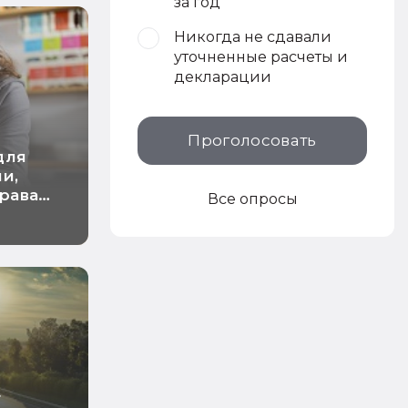
за год
Никогда не сдавали
уточненные расчеты и
декларации
Проголосовать
для
и,
права
Все опросы
ние
т