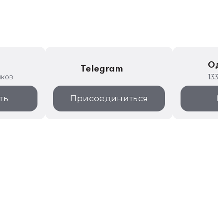
е
О
Telegram
иков
13
ть
Присоединиться