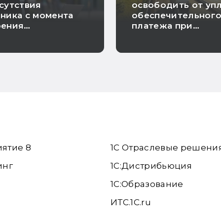
сутствия
освободить от уп
ника с момента
обеспечительног
оения
платежа при
идности до
предъявлении
нения
банковской гаран
иятие 8
1С Отраслевые решени
инг
1С:Дистрибьюция
1С:Образование
ИТС.1C.ru