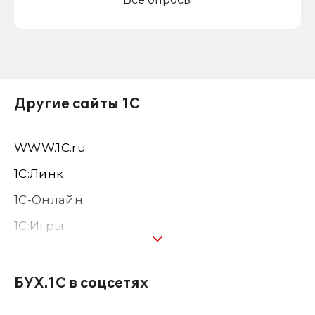
Другие сайты 1С
WWW.1С.ru
1С:Линк
1С-Онлайн
1C:Игры
1С:Предприятие 8
1С:Консалтинг
БУХ.1С в соцсетях
1Софт