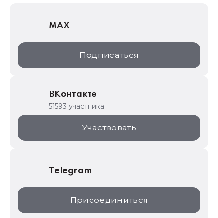
1С Отраслевые решения
MAX
1С:Дистрибьюция
1С:Образование
Подписаться
ИТС.1C.ru
Образовательные программы
ВКонтакте
1С для торговли
51593 участника
1С:Торговая площадка
Участвовать
Telegram
Присоединиться