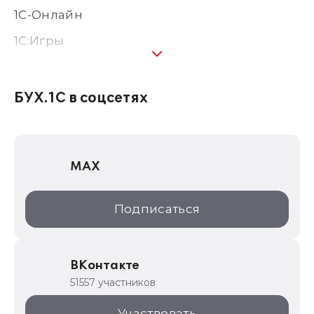
1С-Онлайн
1C:Игры
1С:Предприятие 8
1С:Консалтинг
БУХ.1С в соцсетях
1Софт
1С Отраслевые решения
MAX
1С:Дистрибьюция
1С:Образование
Подписаться
ИТС.1C.ru
Образовательные программы
ВКонтакте
1С для торговли
51557 участников
1С:Торговая площадка
Участвовать