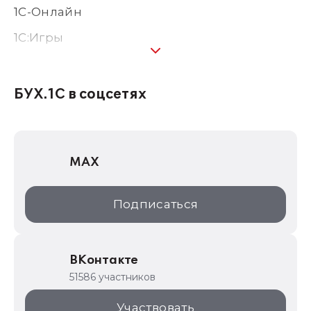
1С-Онлайн
1C:Игры
1С:Предприятие 8
1С:Консалтинг
БУХ.1С в соцсетях
1Софт
1С Отраслевые решения
MAX
1С:Дистрибьюция
1С:Образование
Подписаться
ИТС.1C.ru
Образовательные программы
ВКонтакте
1С для торговли
51586 участников
1С:Торговая площадка
Участвовать