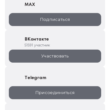
MAX
1С:Дистрибьюция
1С:Образование
Подписаться
ИТС.1C.ru
Образовательные программы
ВКонтакте
1С для торговли
51591 участник
1С:Торговая площадка
Участвовать
Telegram
Присоединиться