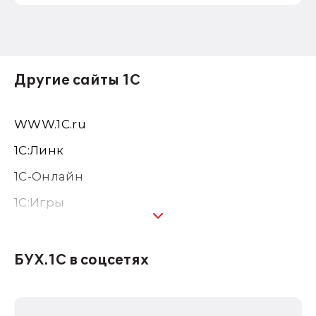
Другие сайты 1С
WWW.1С.ru
1С:Линк
1С-Онлайн
1C:Игры
1С:Предприятие 8
1С:Консалтинг
БУХ.1С в соцсетях
1Софт
1С Отраслевые решения