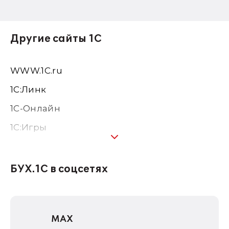
Другие сайты 1С
WWW.1С.ru
1С:Линк
1С-Онлайн
1C:Игры
1С:Предприятие 8
1С:Консалтинг
БУХ.1С в соцсетях
1Софт
1С Отраслевые решения
MAX
1С:Дистрибьюция