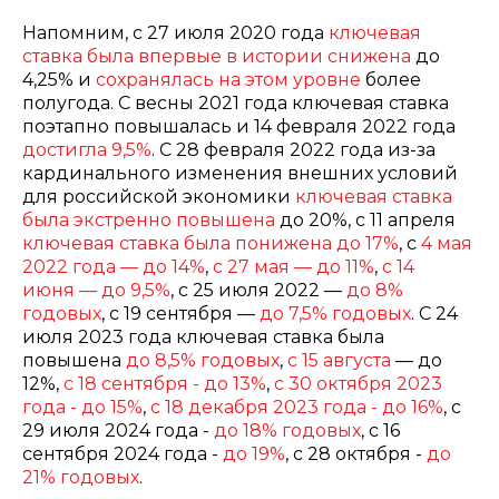
Напомним, с 27 июля 2020 года
ключевая
ставка была впервые в истории снижена
до
4,25% и
сохранялась на этом уровне
более
полугода. С весны 2021 года ключевая ставка
поэтапно повышалась и 14 февраля 2022 года
достигла 9,5%
. С 28 февраля 2022 года из-за
кардинального изменения внешних условий
для российской экономики
ключевая ставка
была экстренно повышена
до 20%, с 11 апреля
ключевая ставка была понижена до 17%
, с
4 мая
2022 года — до 14%
,
с 27 мая — до 11%
,
с 14
июня — до 9,5%
, с 25 июля 2022 —
до 8%
годовых
, с 19 сентября —
до 7,5% годовых
. С 24
июля 2023 года ключевая ставка была
повышена
до 8,5% годовых
,
с 15 августа
— до
12%,
с 18 сентября - до 13
%
,
с 30 октября 2023
года - до 15%
,
с 18 декабря 2023 года - до 16%
, с
29 июля 2024 года -
до 18% годовых
, с 16
сентября 2024 года -
до 19%
, с 28 октября -
до
21% годовых
.