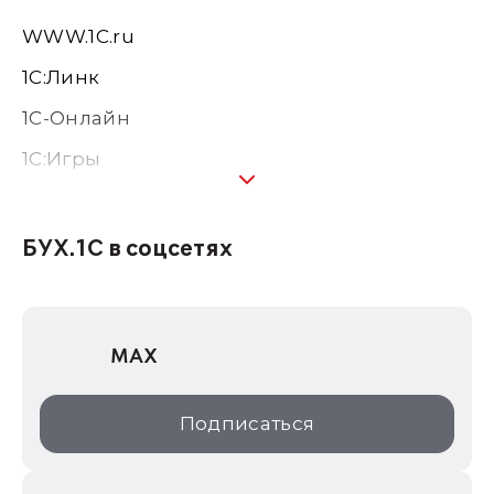
WWW.1С.ru
1С:Линк
1С-Онлайн
1C:Игры
1С:Предприятие 8
1С:Консалтинг
БУХ.1С в соцсетях
1Софт
1С Отраслевые решения
MAX
1С:Дистрибьюция
1С:Образование
Подписаться
ИТС.1C.ru
Образовательные программы