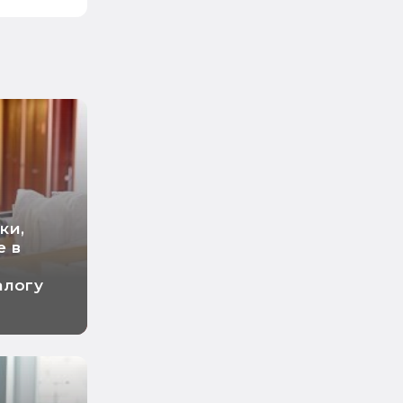
ки,
е в
алогу