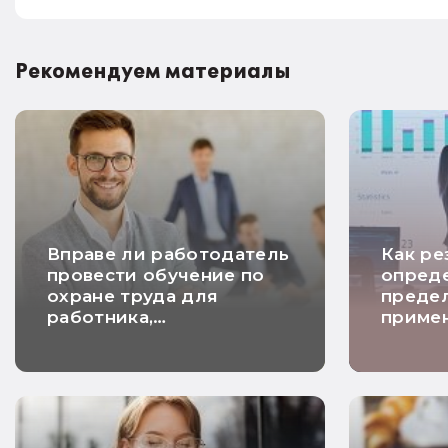
Рекомендуем материалы
Вправе ли работодатель
Как ре
провести обучение по
опред
охране труда для
преде
работника,
примен
находящегося в отпуске
налогу