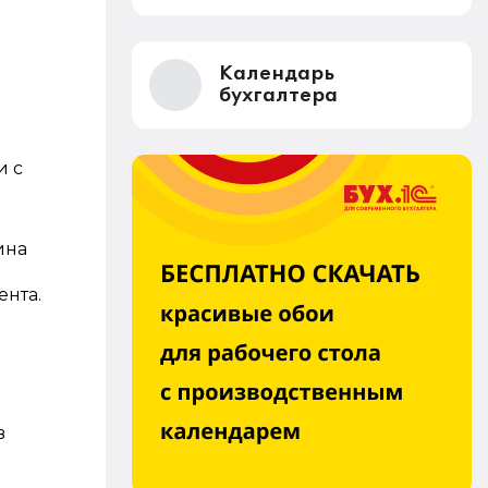
Календарь
бухгалтера
и с
ина
нта.
в