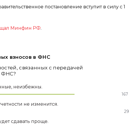
авительственное постановление вступит в силу с 1
бщал Минфин РФ
.
ых взносов в ФНС
остей, связанных с передачей
в ФНС?
нные, неизбежны.
167
тчетности не изменится.
29
удет сдавать проще.