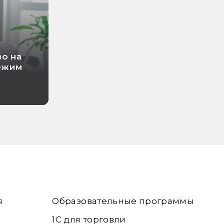
во на
ежим
я
Образовательные программы
1С для торговли