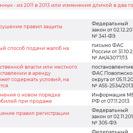
ных - из 2011 в 2013 или изменения длиной в два г
Федеральный
рушение правил защиты
закон от 02.12.20
№ 341-ФЗ
письмо ФАС
ый способ подачи жалоб на
России от 31.10.
№ АК/43077/13
ственной власти или местного
постановленпи
ставлении в аренду
ФАС Поволжско
ожет содержать условий, на
округа от 05.11.2
тся
№ А55-2534/201
нения о новом порядке
Информация М
обилей при продаже
РФ от 07.11.2013
Федеральный
шение правил регистрации
закон от 02.11.20
№ 305-ФЗ
Федеральный