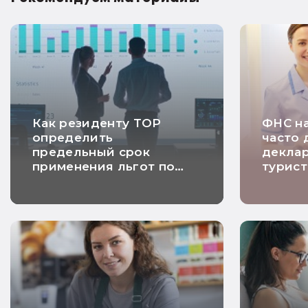
Как резиденту ТОР
ФНС на
определить
часто 
предельный срок
декла
применения льгот по
турист
налогу на прибыль