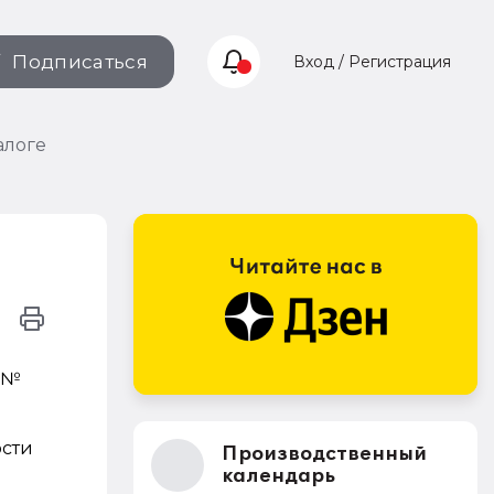
Подписаться
Вход / Регистрация
алоге
3 №
ости
Производственный
календарь