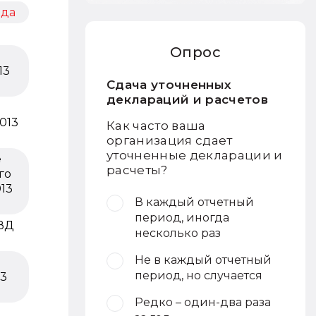
ода
Опрос
13
Сдача уточненных
деклараций и расчетов
2013
Как часто ваша
организация сдает
уточненные декларации и
е
расчеты?
го
013
В каждый отчетный
3
период, иногда
ВД
несколько раз
Не в каждый отчетный
период, но случается
13
Редко – один-два раза