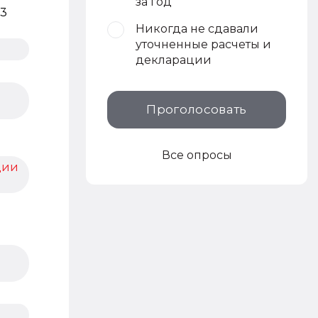
за год
13
Никогда не сдавали
уточненные расчеты и
декларации
Проголосовать
Все опросы
ции