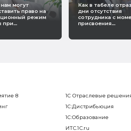
нам могут
Как в табеле отра
тавить право на
дни отсутствия
нционный режим
сотрудника с мом
ы при
присвоения
енности
инвалидности до
увольнения
иятие 8
1С Отраслевые решени
инг
1С:Дистрибьюция
1С:Образование
ИТС.1C.ru