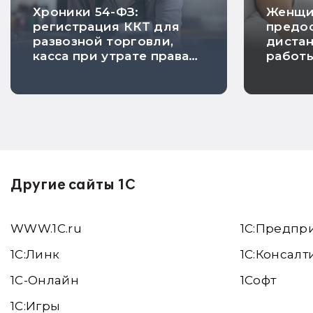
Хроники 54-ФЗ:
Женщи
регистрация ККТ для
предос
развозной торговли,
диста
касса при утрате права
работ
на ПСН и исключение
берем
риска проверки
Другие сайты 1С
WWW.1С.ru
1С:Предпр
1С:Линк
1С:Консалт
1С-Онлайн
1Софт
1C:Игры