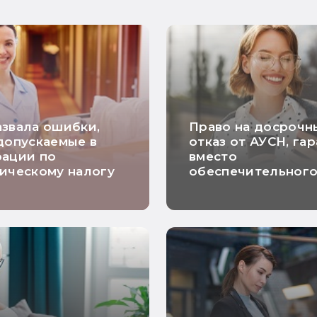
звала ошибки,
Право на досрочн
допускаемые в
отказ от АУСН, га
рации по
вместо
ическому налогу
обеспечительног
платежа и расчет
НДС по длящимся
договорам: самые
хорошие новости
недели