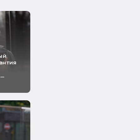
ый
рантия
о
ный