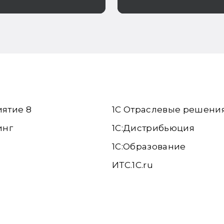
овании расходов
платформах
иятие 8
1С Отраслевые решени
инг
1С:Дистрибьюция
1С:Образование
ИТС.1C.ru