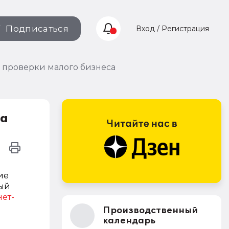
Подписаться
Вход / Регистрация
 проверки малого бизнеса
са
ие
ный
ет-
Производственный
календарь