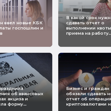
В какой срок нуж
н ввел новые КБК
сдавать отчет о
латы госпошлин и
выполнении квоты
в
приема на работу
инвалидов
празднила
Бизнес и граждан
ния об авансовых
обязали сдавать 
ах акциза и
отчет об операция
ила форму
криптовалютами н
ния о
иностранных