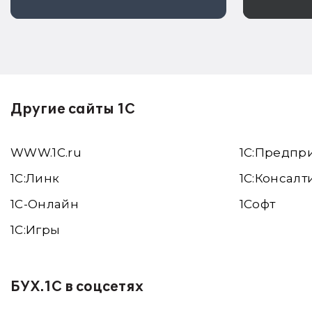
аннулироваться
соглас
Другие сайты 1С
WWW.1С.ru
1С:Предпр
1С:Линк
1С:Консалт
1С-Онлайн
1Софт
1C:Игры
БУХ.1С в соцсетях