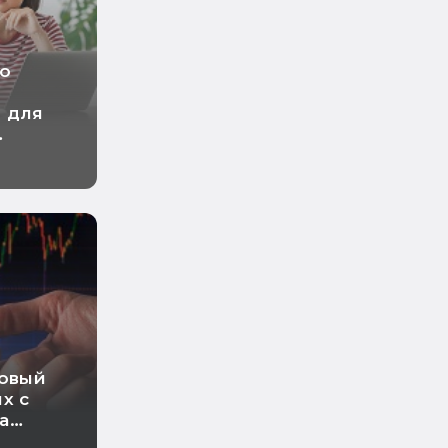
но
 для
новый
х с
а