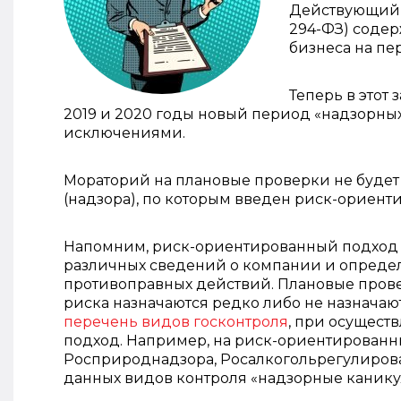
Действующий з
294-ФЗ) содер
бизнеса на пери
Теперь в этот 
2019 и 2020 годы новый период «надзорных
исключениями.
Мораторий на плановые проверки не будет
(надзора), по которым введен риск-ориент
Напомним, риск-ориентированный подход 
различных сведений о компании и опреде
противоправных действий. Плановые пров
риска назначаются редко либо не назначаю
перечень видов госконтроля
, при осущест
подход. Например, на риск-ориентирован
Росприроднадзора, Росалкогольрегулирова
данных видов контроля «надзорные канику