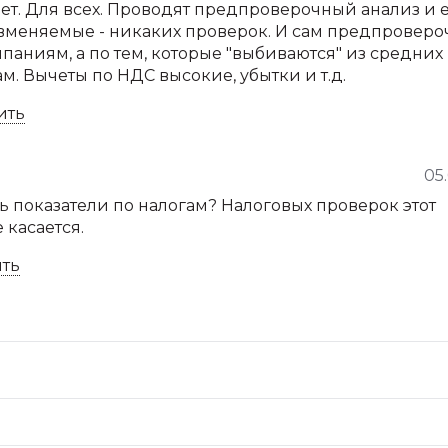
ет. Для всех. Проводят предпроверочный анализ и 
вменяемые - никаких проверок. И сам предпровер
мпаниям, а по тем, которые "выбиваются" из средних
м. Вычеты по НДС высокие, убытки и т.д.
ить
р
05
сь показатели по налогам? Налоговых проверок этот
касается.
ить