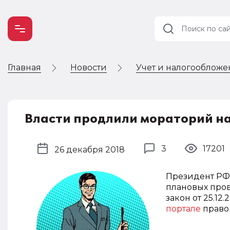
Главная
Новости
Учет и налогооблож
Учет и
налогообложение
Автоматизация
Власти продлили мораторий на
3
17201
26 декабря 2018
Президент РФ
плановых про
закон от 25.12
портале
право