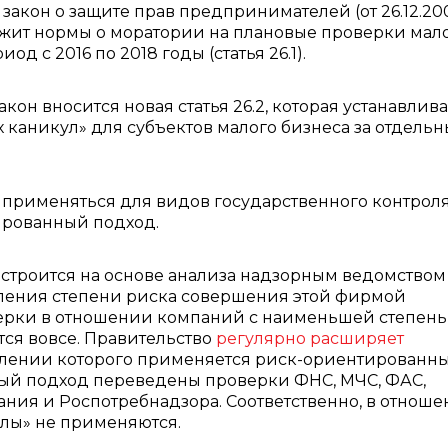
акон о защите прав предпринимателей (от 26.12.2
жит нормы о моратории на плановые проверки мал
од с 2016 по 2018 годы (статья 26.1).
закон вносится новая статья 26.2, которая устанавлива
 каникул» для субъектов малого бизнеса за отдель
 применяться для видов государственного контрол
ированный подход.
строится на основе анализа надзорным ведомством
ления степени риска совершения этой фирмой
ерки в отношении компаний с наименьшей степен
тся вовсе. Правительство
регулярно расширяет
влении которого применяется риск-ориентированн
ный подход переведены проверки ФНС, МЧС, ФАС,
ния и Роспотребнадзора. Соответственно, в отнош
лы» не применяются.