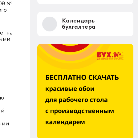
008 №
ого
Календарь
бухгалтера
ет на
ными
я
ью
ый
ении