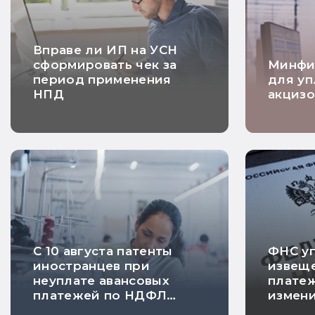
Вправе ли ИП на УСН
сформировать чек за
Минфи
период применения
для уп
НПД
акцизо
С 10 августа патенты
ФНС у
иностранцев при
извеще
неуплате авансовых
платеж
платежей по НДФЛ
измен
будут автоматически
заявле