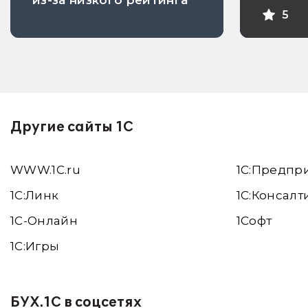
из-за низкого рейтинга
себес
5
проду
Другие сайты 1С
WWW.1С.ru
1С:Предпр
1С:Линк
1С:Консалт
1С-Онлайн
1Софт
1C:Игры
БУХ.1С в соцсетях