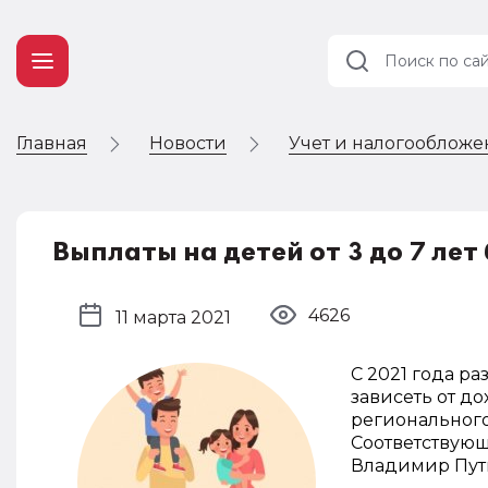
Главная
Новости
Учет и налогооблож
Учет и
налогообложение
Автоматизация
Выплаты на детей от 3 до 7 ле
4626
11 марта 2021
С 2021 года ра
зависеть от до
регионального
Соответствую
Владимир Пут