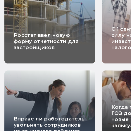
С 1 се
Росстат ввел новую
силу н
форму отчетности для
инвес
застройщиков
налого
Когда 
ГОЗ д
Вправе ли работодатель
новые 
увольнять сотрудников
кальк