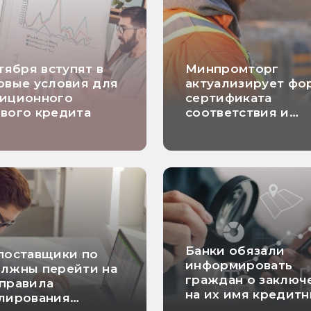
нтября вступят в
Минпромторг
овые условия для
актуализирует фо
тиционного
сертификата
вого кредита
соответствия и
декларации о
соответствии
Банки обязали
поставщики по
информировать
олжны перейти на
граждан о заключ
правила
на их имя кредит
улирования
договоров