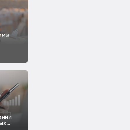
рмы
ении
ных