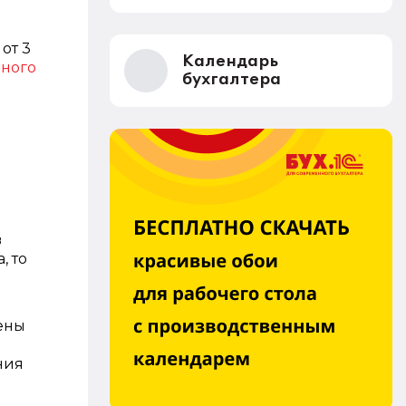
от 3
Календарь
чного
бухгалтера
в
, то
ены
ния