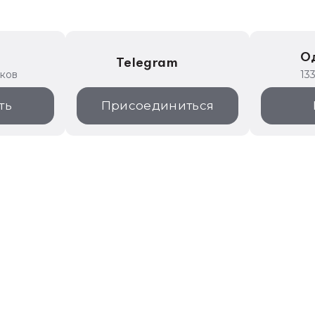
е
О
Telegram
иков
13
ть
Присоединиться