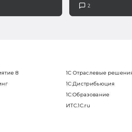
тоимости
2
кции
иятие 8
1С Отраслевые решени
инг
1С:Дистрибьюция
1С:Образование
ИТС.1C.ru