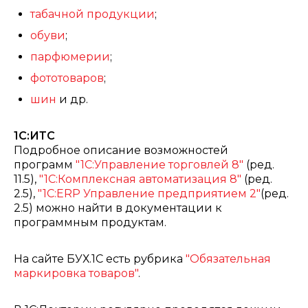
табачной продукции
;
обуви
;
парфюмерии
;
фототоваров
;
шин
и др.
1С:ИТС
Подробное описание возможностей
программ
"1С:Управление торговлей 8"
(ред.
11.5),
"1С:Комплексная автоматизация 8"
(ред.
2.5),
"1С:ERP Управление предприятием 2"
(ред.
2.5) можно найти в документации к
программным продуктам
.
На сайте БУХ.1С есть рубрика
"Обязательная
маркировка товаров"
.