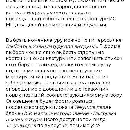
можно включить
Тестовый режим
. В нем можно
создать описание товаров для тестового
контура
Национального каталога
и
последующей работы в тестовом контуре ИС
МП для целей тестирования и обучения.
Выбрать номенклатуру можно по гиперссылке
Выбрать номенклатуру для выгрузки
. В форме
выбора можно явно выбрать отдельные
карточки номенклатуры или заполнить список
по отбору, например, включить в выгрузку
виды номенклатуры, соответствующие
маркируемой продукции. Если настроен
отбор, то можно включить автоматическое
оповещение о добавлении в справочник
новых позиций, соответствующих этому отбору.
Оповещение будет формироваться
посредством функционала
Текущие дела
в
блоке
НСИ и администрирование - Выгрузка
номенклатуры
. Всего доступно три вида
Текущих дел
по выгрузке: помимо уже