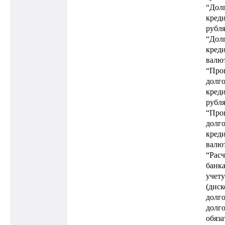
“Дол
креди
рубля
“Дол
креди
валют
“Про
долг
креди
рубля
“Про
долг
креди
валют
“Расч
банк
учету
(диск
долг
долг
обяза