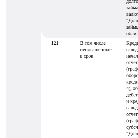
долг
займа
валют
“Дол
займ
обли
121
В том числе
Кред
непогашенные
сальд
в срок
нача
отчет
(граф
оборо
креди
4), о
дебет
и кре
сальд
отчет
(граф
субсч
“Дол