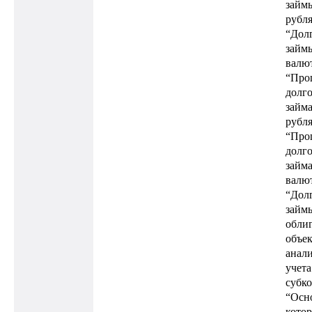
займы
рубля
“Дол
займы
валют
“Про
долг
займа
рубля
“Про
долг
займа
валют
“Дол
займ
обли
объе
анал
учета
субк
“Осно
кото