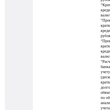
“Кра
креди
валют
“Про
крат
креди
рубля
“Про
крат
креди
валют
“Расч
банк
учету
(диск
крат
долг
обяза
по о
анал
учета