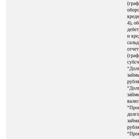
(граф
оборо
креди
4), о
дебет
и кре
сальд
отчет
(граф
субсч
“Дол
займы
рубля
“Дол
займы
валют
“Про
долг
займа
рубля
“Про