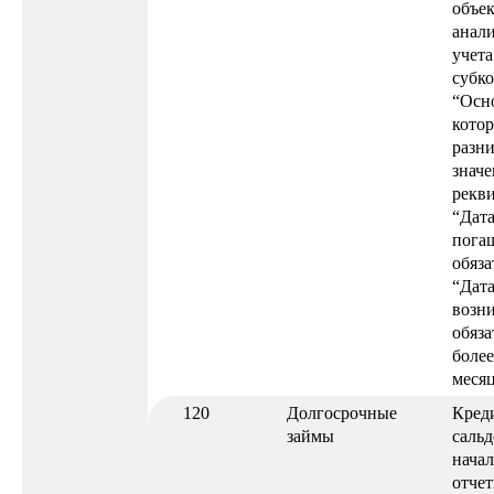
объе
анал
учета
субк
“Осно
кото
разн
знач
рекв
“Дат
пога
обяза
“Дат
возн
обяза
более
меся
120
Долгосрочные
Кред
займы
сальд
нача
отчет