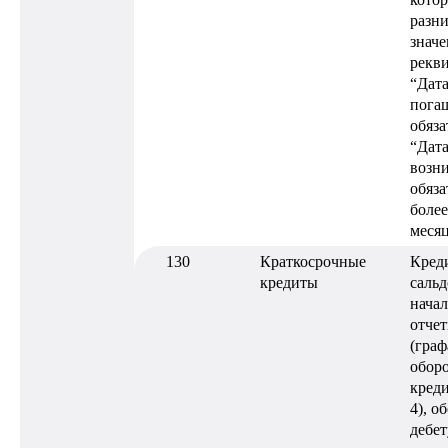
разн
знач
рекв
“Дат
пога
обяза
“Дат
возн
обяза
более
меся
130
Краткосрочные
Кред
кредиты
сальд
нача
отчет
(граф
оборо
креди
4), о
дебет