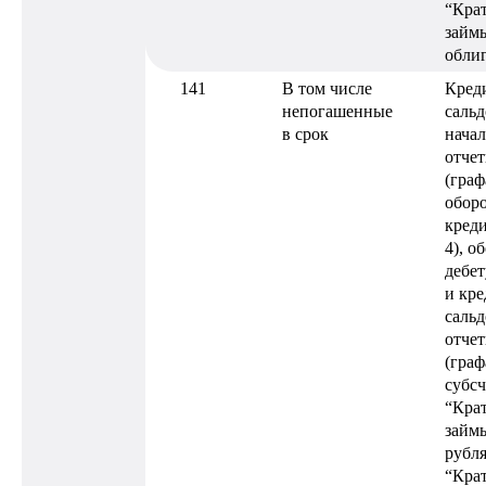
“Кра
займ
обли
141
В том числе
Кред
непогашенные
сальд
в срок
нача
отчет
(граф
оборо
креди
4), о
дебет
и кре
сальд
отчет
(граф
субсч
“Кра
займы
рубля
“Кра