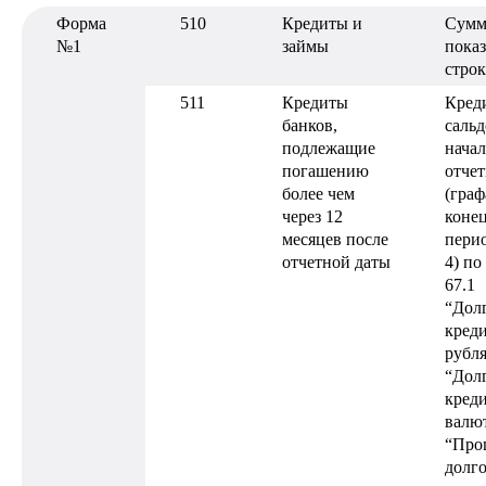
Форма
510
Кредиты и
Сумм
№1
займы
показ
строк
511
Кредиты
Кред
банков,
сальд
подлежащие
нача
погашению
отчет
более чем
(граф
через 12
конец
месяцев после
перио
отчетной даты
4) по
67.1
“Дол
креди
рубля
“Дол
креди
валют
“Про
долг