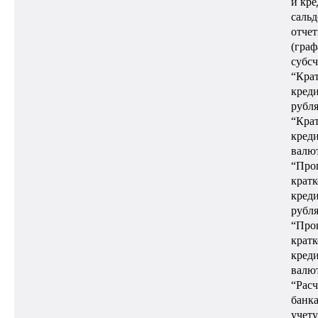
и кре
сальд
отчет
(граф
субсч
“Кра
креди
рубля
“Кра
креди
валют
“Про
крат
креди
рубля
“Про
крат
креди
валют
“Расч
банк
учету