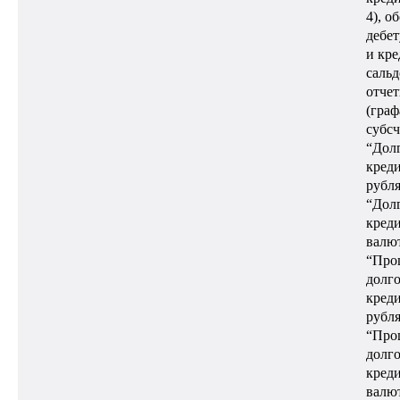
4), о
дебет
и кре
сальд
отчет
(граф
субсч
“Дол
креди
рубля
“Дол
креди
валют
“Про
долг
креди
рубля
“Про
долг
креди
валют