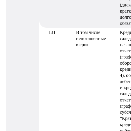
(диск
крат
долг
обяза
131
В том числе
Кред
непогашенные
сальд
в срок
нача
отчет
(граф
оборо
креди
4), о
дебет
и кре
сальд
отчет
(граф
субсч
“Кра
креди
рубля