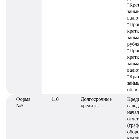
“Кра
займы
валют
“Про
крат
займа
рубля
“Про
крат
займа
валют
“Кра
займ
обли
Форма
110
Долгосрочные
Кред
№5
кредиты
сальд
нача
отчет
(граф
оборо
креди