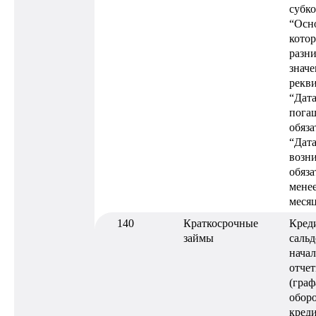
субк
“Осно
кото
разн
знач
рекв
“Дат
пога
обяза
“Дат
возн
обяза
менее
меся
140
Краткосрочные
Кред
займы
сальд
нача
отчет
(граф
оборо
креди