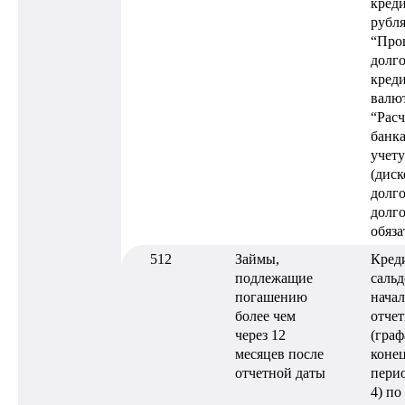
креди
рубля
“Про
долг
креди
валют
“Расч
банк
учету
(диск
долг
долг
обяза
512
Займы,
Кред
подлежащие
сальд
погашению
нача
более чем
отчет
через 12
(граф
месяцев после
конец
отчетной даты
перио
4) по