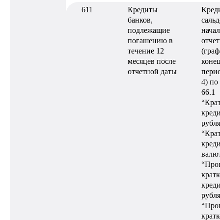
611
Кредиты
Кред
банков,
сальд
подлежащие
нача
погашению в
отчет
течение 12
(граф
месяцев после
конец
отчетной даты
перио
4) по
66.1
“Кра
креди
рубля
“Кра
креди
валют
“Про
крат
креди
рубля
“Про
крат