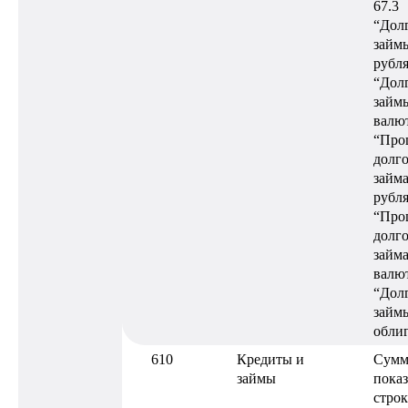
67.3
“Дол
займы
рубля
“Дол
займы
валют
“Про
долг
займа
рубля
“Про
долг
займа
валют
“Дол
займ
обли
610
Кредиты и
Сумм
займы
показ
строк