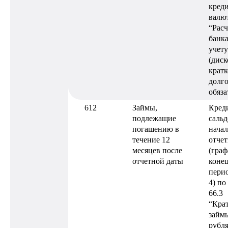
креди
валют
“Расч
банк
учету
(диск
крат
долг
обяза
612
Займы,
Кред
подлежащие
сальд
погашению в
нача
течение 12
отчет
месяцев после
(граф
отчетной даты
конец
перио
4) по
66.3
“Кра
займы
рубля