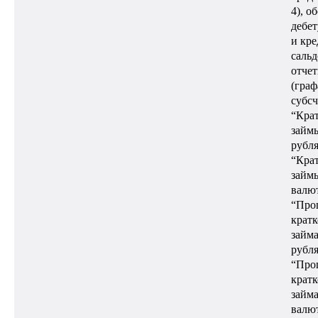
4), о
дебет
и кре
сальд
отчет
(граф
субсч
“Кра
займы
рубля
“Кра
займы
валют
“Про
крат
займа
рубля
“Про
крат
займа
валют