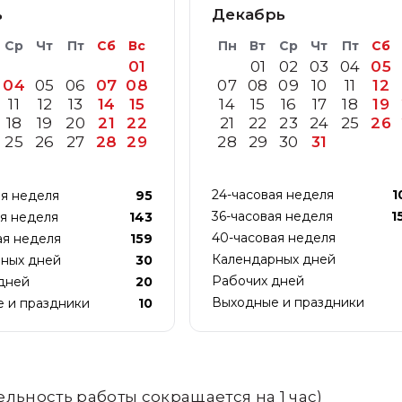
ь
Декабрь
Ср
Чт
Пт
Сб
Вс
Пн
Вт
Ср
Чт
Пт
Сб
01
01
02
03
04
05
04
05
06
07
08
07
08
09
10
11
12
11
12
13
14
15
14
15
16
17
18
19
18
19
20
21
22
21
22
23
24
25
26
25
26
27
28
29
28
29
30
31
24-часовая неделя
1
ая неделя
95
36-часовая неделя
1
ая неделя
143
40-часовая неделя
ая неделя
159
Календарных дней
ных дней
30
Рабочих дней
дней
20
Выходные и праздники
 и праздники
10
ьность работы сокращается на 1 час)