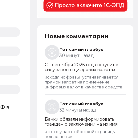
Новые комментарии
Тот самый главбух
30 минут назад
С 1 сентября 2026 года вступит в
силу закон о цифровых валютах
исходя их фразы "устанавливается
прямой запрет на применение
цифровых валют в качестве средства
платежа" прийти с цифро-кошельком
в продуктовый магазин и там
отовариться нельзя?
Тот самый главбух
РФ в
32 минуты назад
Банки обязали информировать
граждан о заключении на их имя
кредитных договоров
что-то у вас с вёрсткой страницы
пошло не так