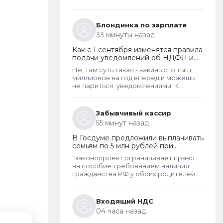
Блондинка по зарплате
33 минуты назад
Как с 1 сентября изменятся правила
подачи уведомлений об НДФЛ и
страховых взносах
Не, там суть такая - закинь сто тыщ
миллионов на год вперед и можешь
не париться уведомлениями. К
уменьшению корректировки подавать
не обязательно. Потом по итогам
представления 6-НДФЛ лишнее
Забывчивый кассир
сминусуют.
55 минут назад
В Госдуме предложили выплачивать
семьям по 5 млн рублей при
рождении второго ребенка
"законопроект ограничивает право
на пособие требованием наличия
гражданства РФ у обоих родителей
сроком не менее 15 лет (либо у
единственного родителя в неполной
семье)"
Входящий НДС
04 часа назад