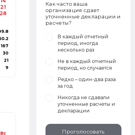
14
Как часто ваша
21
организация сдает
28
уточненные декларации и
расчеты?
99.8
В каждый отчетный
50.2
период, иногда
167
несколько раз
30
21
Не в каждый отчетный
9
период, но случается
Редко – один-два раза
за год
Никогда не сдавали
уточненные расчеты и
декларации
Проголосовать
Вс