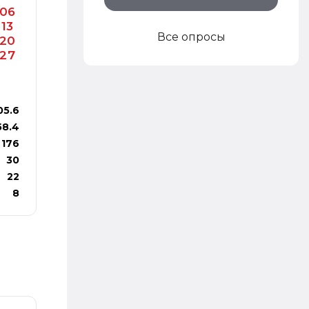
06
13
Все опросы
20
27
05.6
58.4
176
30
22
8