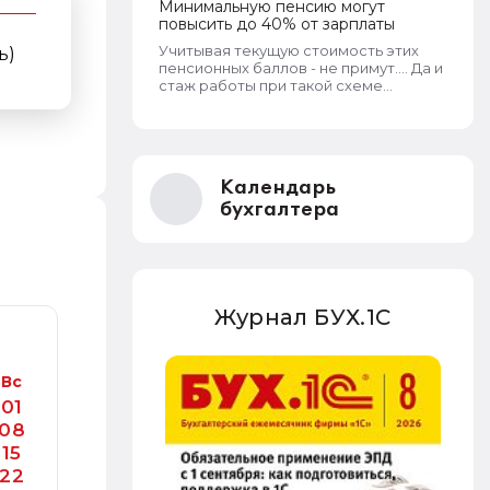
Минимальную пенсию могут
повысить до 40% от зарплаты
Учитывая текущую стоимость этих
ь)
пенсионных баллов - не примут.... Да и
стаж работы при такой схеме
игнорируется.
Календарь
бухгалтера
Журнал БУХ.1С
Вс
01
08
15
22