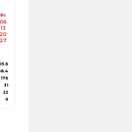
Вс
06
13
20
27
05.6
58.4
176
31
22
9