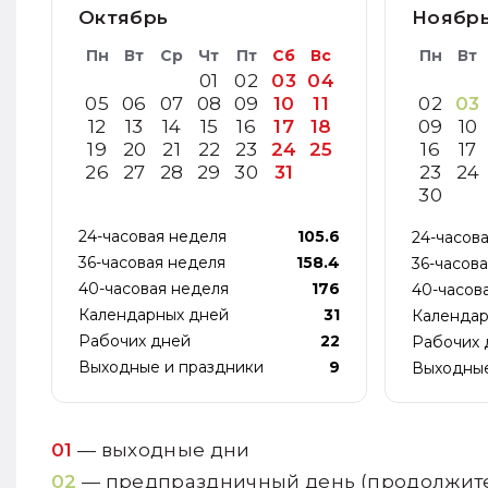
Октябрь
Ноябр
Пн
Вт
Ср
Чт
Пт
Сб
Вс
Пн
Вт
01
02
03
04
05
06
07
08
09
10
11
02
03
12
13
14
15
16
17
18
09
10
19
20
21
22
23
24
25
16
17
26
27
28
29
30
31
23
24
30
24-часовая неделя
105.6
24-часов
36-часовая неделя
158.4
36-часов
40-часовая неделя
176
40-часов
Календарных дней
31
Календар
Рабочих дней
22
Рабочих 
Выходные и праздники
9
Выходные
01
— выходные дни
02
— предпраздничный день (продолжител