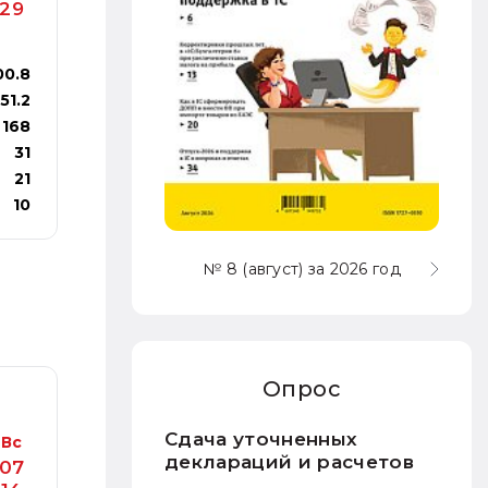
29
00.8
151.2
168
31
21
10
№ 8 (август) за 2026 год
Опрос
Сдача уточненных
Вс
деклараций и расчетов
07