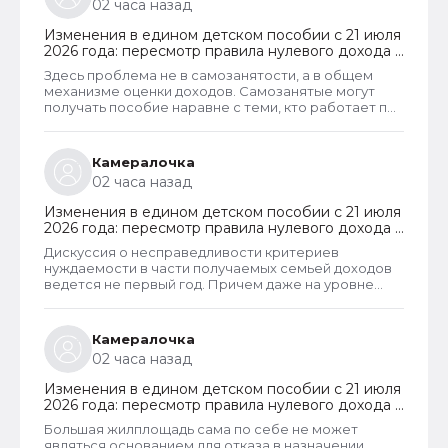
02 часа назад
Изменения в едином детском пособии с 21 июля
2026 года: пересмотр правила нулевого дохода и
новый порядок оформления пособий по месту
Здесь проблема не в самозанятости, а в общем
пребывания
механизме оценки доходов. Самозанятые могут
получать пособие наравне с теми, кто работает по
трудовому договору. Но для этого и самозанятые и
работники по ТД должны соответствовать
критерию нуждаемости. Согласно данному
Камералочка
критерию, их среднедушевой доход не должен
02 часа назад
превышать прожиточный минимум на каждого
члена семьи. И если доход заявителя хотя бы на 1
Изменения в едином детском пособии с 21 июля
рубль превысит установленный предел, то в
2026 года: пересмотр правила нулевого дохода и
пособии отказывают, что конечно же
новый порядок оформления пособий по месту
несправедливо.
Дискуссия о несправедливости критериев
пребывания
нуждаемости в части получаемых семьей доходов
ведется не первый год. Причем даже на уровне
законодателей и президента, который уже говорил
о том, что данные критерии необходимо
пересмотреть. В начале года данные критерии
Камералочка
действительно пересмотрели. Но сделали это
02 часа назад
только для многодетных семей. Теперь при
незначительном превышении доходов таких семей
Изменения в едином детском пособии с 21 июля
показателей прожиточного минимума пособие они
2026 года: пересмотр правила нулевого дохода и
все равно получают. Но других семей это не
новый порядок оформления пособий по месту
коснулось.
Большая жилплощадь сама по себе не может
пребывания
являться основанием для отказа в назначении