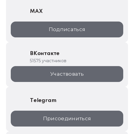
1С Отраслевые решения
MAX
1С:Дистрибьюция
1С:Образование
Подписаться
ИТС.1C.ru
Образовательные программы
ВКонтакте
1С для торговли
51575 участников
1С:Торговая площадка
Участвовать
Telegram
Присоединиться