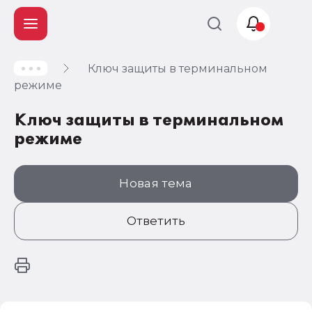
Ключ защиты в терминальном
Учет и
режиме
налогообложение
Ключ защиты в терминальном
Автоматизация
режиме
Новая тема
Ответить