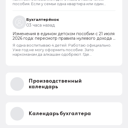
пособия. Если у семьи одна квартира или один
жилой дом, то при соблюдении всех прочих
условий, пособие ей одобрят независимо от
площади жилья и количества квадратным метров
Бухгалтерёнок
такой площади, приходящихся на каждого члена
03 часа назад
семьи. В пособии отказывают только если в
собственности семьи находятся две и более
Изменения в едином детском пособии с 21 июля
квартиры или жилых дома. Такая семья не может
2026 года: пересмотр правила нулевого дохода и
считаться нуждающейся.
новый порядок оформления пособий по месту
Я одна воспитываю 4 детей. Работаю официально.
пребывания
Уже год не могу оформить пособие. Зато
наркоманам да алкашам одобряют. Где
справедливость.
Производственный
календарь
Календарь бухгалтера