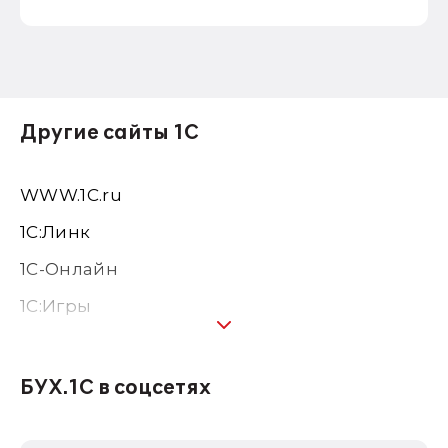
Другие сайты 1С
WWW.1С.ru
1С:Линк
1С-Онлайн
1C:Игры
1С:Предприятие 8
1С:Консалтинг
БУХ.1С в соцсетях
1Софт