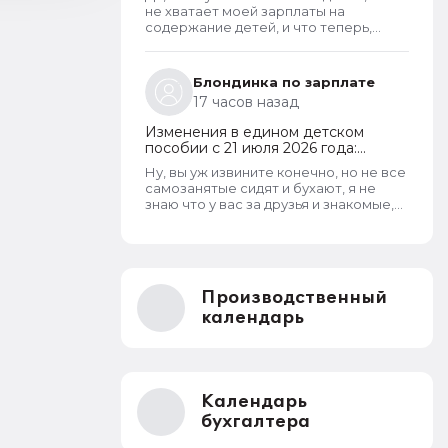
дохода и новый порядок
не хватает моей зарплаты на
оформления пособий по месту
содержание детей, и что теперь,
пребывания
только потому что вы работаете и у
вас официальная зарплата
превышает мрот, все остальные, кому
Блондинка по зарплате
реально нужны пособия должны
17 часов назад
страдать?
Изменения в едином детском
пособии с 21 июля 2026 года:
пересмотр правила нулевого
Ну, вы уж извините конечно, но не все
дохода и новый порядок
самозанятые сидят и бухают, я не
оформления пособий по месту
знаю что у вас за друзья и знакомые,
пребывания
раз у вас сложилось конкретно это
мнение, я самозанятая, работаю
неофициально, и я не пью, так как я
верующая и у меня 3 детей
Производственный
календарь
Календарь
бухгалтера