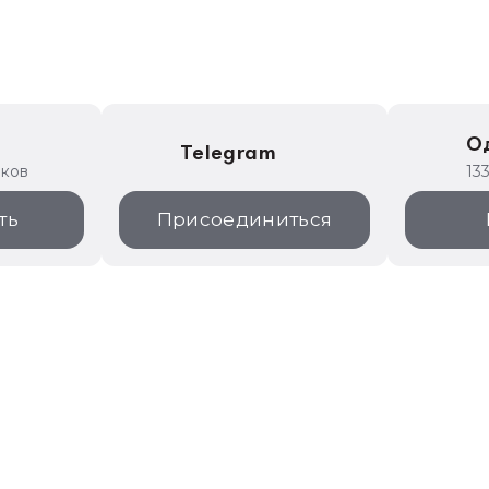
е
О
Telegram
иков
13
ть
Присоединиться