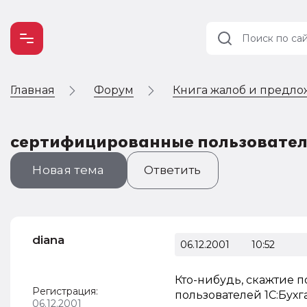
Главная
Форум
Книга жалоб и предло
Учет и
налогообложение
Автоматизация
сертифицированные пользовате
Новая тема
Ответить
diana
06.12.2001
10:52
Кто-нибудь, скажтие 
Регистрация:
пользователей 1С:Бухга
06.12.2001