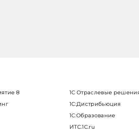
иятие 8
1С Отраслевые решени
инг
1С:Дистрибьюция
1С:Образование
ИТС.1C.ru