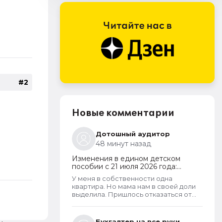
#2
Новые комментарии
Дотошный аудитор
48 минут назад
Изменения в едином детском
пособии с 21 июля 2026 года:
пересмотр правила нулевого
У меня в собственности одна
дохода и новый порядок
квартира. Но мама нам в своей доли
оформления пособий по месту
выделила. Пришлось отказаться от
пребывания
доли, т.к. в пособии отказывали.
Бухгалтер на все руки