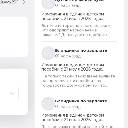
ndows XP
01 час назад
Изменения в едином детском
пособии с 21 июля 2026 года:
пересмотр правила нулевого
Вот мне интересно с чего вы взяли
дохода и новый порядок
что одобряют наркоманам и
оформления пособий по месту
алкашам? Давно уже не одобряют
пребывания
всем подряд. Что за бред тут пишут. У
кого что болит. . .
Блондинка по зарплате
01 час назад
Изменения в едином детском
пособии с 21 июля 2026 года:
пересмотр правила нулевого
Не только таким, таких вы не выявите
дохода и новый порядок
распределяя эти пособия, как
оформления пособий по месту
государство должно понять, что
пребывания
человеку это нужно на алкоголь или
на наркотики?
Блондинка по зарплате
01 час назад
Изменения в едином детском
пособии с 21 июля 2026 года:
пересмотр правила нулевого
Да, я получаю пособия на детей, мне