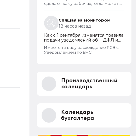
сделают как у рабочих,тогда может и
пенсионерам повысят пенсии
Спящая за монитором
18 часов назад
Как с 1 сентября изменятся правила
подачи уведомлений об НДФЛ и
страховых взносах
Имеется в виду расхождение РСВ с
Уведомлением по ЕНС
Производственный
календарь
Календарь
бухгалтера