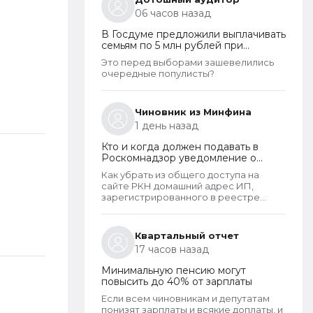
РКН. Данная информация подлежит
06 часов назад
обязательному размещению в
реестре наряду со всеми прочими
В Госдуме предложили выплачивать
сведениями. Делается это для того,
семьям по 5 млн рублей при
чтобы у субъектов ПД имелась
рождении второго ребенка
возможность в случае нарушения их
Это перед выборами зашевелились
прав обратиться непосредственно к
очередные популисты?
оператору для устранения
нарушений.
Чиновник из Минфина
1 день назад
Кто и когда должен подавать в
Роскомнадзор уведомление о
прекращении обработки
Как убрать из общего доступа на
персональных данных
сайте РКН домашний адрес ИП,
зарегистрированного в реестре
операторов перс.данных?
Квартальный отчет
17 часов назад
Минимальную пенсию могут
повысить до 40% от зарплаты
Если всем чиновникам и депутатам
понизят зарплаты и всякие доплаты, и