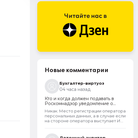
Новые комментарии
Бухгалтер-виртуоз
04 часа назад
Кто и когда должен подавать в
Роскомнадзор уведомление о
прекращении обработки
Никак. Место регистрации оператора
персональных данных
персональных данных, а в случае если
на стороне оператора выступает ИП
- указывается место его жительства,
является обязательным и
неотъемлемым атрибутом реестра
Дотошный аудитор