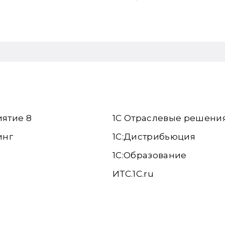
иятие 8
1С Отраслевые решени
инг
1С:Дистрибьюция
1С:Образование
ИТС.1C.ru