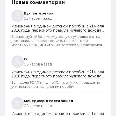
Новые комментарии
Бухгалтерёнок
05 часов назад
Изменения в едином детском пособии с 21 июля
2026 года: пересмотр правила нулевого дохода и
новый порядок оформления пособий по месту
Здравствуйте! Вот, моему сыну от умершего отца
пребывания
досталась в наследство 1/2 однокомнатной
квартиры (15 КВ.м) и что? Из-за этого мы считаемся
супер обеспеченными? Отказ пришёл сразу.
Несправедливо, что унаследованные доли
наследства играют роль.
О
06 часов назад
Изменения в едином детском пособии с 21 июля
2026 года: пересмотр правила нулевого дохода и
новый порядок оформления пособий по месту
Если доля 1/3, 1/4 и т.д (не 1/2), то эту жилплощадь не
пребывания
учитывают при назначении пособия.
Менеджер в гости зашел
06 часов назад
Изменения в едином детском пособии с 21 июля