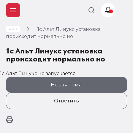
1c Альт Линукс установка
Учет и
происходит нормально но
налогообложение
1c Альт Линукс установка
Автоматизация
происходит нормально но
1c Альт Линукс не запускается
Новая тема
Ответить