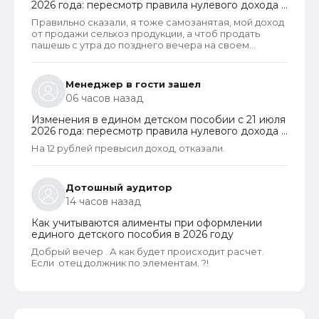
2026 года: пересмотр правила нулевого дохода и
новый порядок оформления пособий по месту
Правильно сказали, я тоже самозанятая, мой доход
пребывания
от продажи сельхоз продукции, а чтоб продать
пашешь с утра до позднего вечера на своем
огороде и во дворах с животинками
Менеджер в гости зашел
06 часов назад
Изменения в едином детском пособии с 21 июля
2026 года: пересмотр правила нулевого дохода и
новый порядок оформления пособий по месту
На 12 рублей превысил доход, отказали.
пребывания
Дотошный аудитор
14 часов назад
Как учитываются алименты при оформлении
единого детского пособия в 2026 году
Добрый вечер . А как будет происходит расчет.
Если отец должник по элементам. ?!