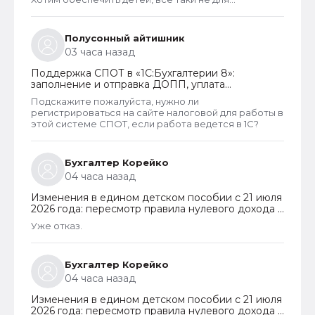
государства родили. А вот алкаши и наркаманы да
лентяи которые сидят на больничных и типо
работают чтобы получать пособия их все же
Полусонный айтишник
получают. Так что могу сказать что как то не
03 часа назад
правельно распределены критерии оценивания
дохода.
Поддержка СПОТ в «1С:Бухгалтерии 8»:
заполнение и отправка ДОПП, уплата
обеспечительного платежа и получение QR-
Подскажите пожалуйста, нужно ли
кода
регистрироваться на сайте налоговой для работы в
этой системе СПОТ, если работа ведется в 1С?
Бухгалтер Корейко
04 часа назад
Изменения в едином детском пособии с 21 июля
2026 года: пересмотр правила нулевого дохода и
новый порядок оформления пособий по месту
Уже отказ.
пребывания
Бухгалтер Корейко
04 часа назад
Изменения в едином детском пособии с 21 июля
2026 года: пересмотр правила нулевого дохода и