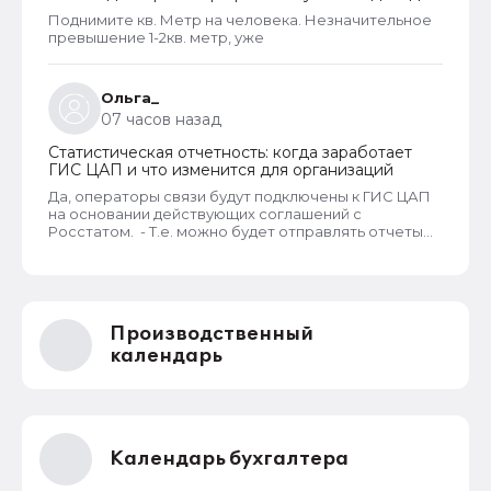
новый порядок оформления пособий по месту
Поднимите кв. Метр на человека. Незначительное
пребывания
превышение 1-2кв. метр, уже
Ольга_
07 часов назад
Статистическая отчетность: когда заработает
ГИС ЦАП и что изменится для организаций
Да, операторы связи будут подключены к ГИС ЦАП
на основании действующих соглашений с
Росстатом. - Т.е. можно будет отправлять отчеты
через оператора, а оператор будет их передавать
в ГИС ЦАП?
Производственный
календарь
Календарь бухгалтера