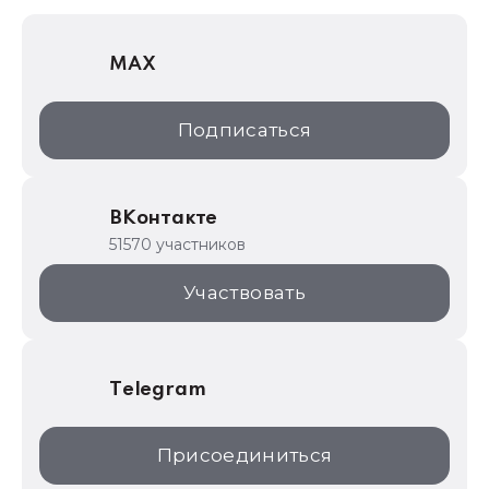
1С Отраслевые решения
MAX
1С:Дистрибьюция
1С:Образование
Подписаться
ИТС.1C.ru
Образовательные программы
ВКонтакте
1С для торговли
51570 участников
1С:Торговая площадка
Участвовать
Telegram
Присоединиться