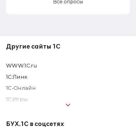
Все опросы
Другие сайты 1С
WWW.1С.ru
1С:Линк
1С-Онлайн
1C:Игры
1С:Предприятие 8
1С:Консалтинг
БУХ.1С в соцсетях
1Софт