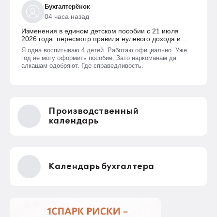
метров такой площади, приходящихся на каждого члена
Бухгалтерёнок
семьи. В пособии отказывают только если в
04 часа назад
собственности семьи находятся две и более квартиры или
жилых дома. Такая семья не может считаться
Изменения в едином детском пособии с 21 июля
нуждающейся.
2026 года: пересмотр правила нулевого дохода и
новый порядок оформления пособий по месту
Я одна воспитываю 4 детей. Работаю официально. Уже
пребывания
год не могу оформить пособие. Зато наркоманам да
алкашам одобряют. Где справедливость.
Производственный
календарь
Календарь бухгалтера