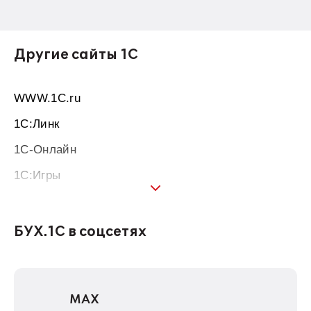
Другие сайты 1С
WWW.1С.ru
1С:Линк
1С-Онлайн
1C:Игры
1С:Предприятие 8
1С:Консалтинг
БУХ.1С в соцсетях
1Софт
1С Отраслевые решения
MAX
1С:Дистрибьюция