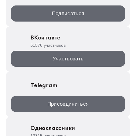
1С:Образование
Подписаться
ИТС.1C.ru
Образовательные программы
ВКонтакте
1С для торговли
51576 участников
1С:Торговая площадка
Участвовать
Telegram
Присоединиться
Одноклассники
13315 участников