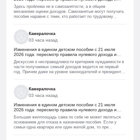
новый порядок оформления пособий по месту
Здесь проблема не в самозанятости, а в общем
пребывания
механизме оценки доходов. Самозанятые могут получать
пособие наравне с теми, кто работает по трудовому
договору. Но для этого и самозанятые и работники по ТД
должны соответствовать критерию нуждаемости.
Согласно данному критерию, их среднедушевой доход не
Камералочка
должен превышать прожиточный минимум на каждого
03 часа назад
члена семьи. И если доход заявителя хотя бы на 1 рубль
превысит установленный предел, то в пособии
Изменения в едином детском пособии с 21 июля
отказывают, что конечно же несправедливо.
2026 года: пересмотр правила нулевого дохода и
новый порядок оформления пособий по месту
Дискуссия о несправедливости критериев нуждаемости в
пребывания
части получаемых семьей доходов ведется не первый
год. Причем даже на уровне законодателей и президента,
который уже говорил о том, что данные критерии
необходимо пересмотреть. В начале года данные
критерии действительно пересмотрели. Но сделали это
Камералочка
только для многодетных семей. Теперь при
03 часа назад
незначительном превышении доходов таких семей
показателей прожиточного минимума пособие они все
Изменения в едином детском пособии с 21 июля
равно получают. Но других семей это не коснулось.
2026 года: пересмотр правила нулевого дохода и
новый порядок оформления пособий по месту
Большая жилплощадь сама по себе не может являться
пребывания
основанием для отказа в назначении пособия. Если у
семьи одна квартира или один жилой дом, то при
соблюдении всех прочих условий, пособие ей одобрят
независимо от площади жилья и количества квадратным