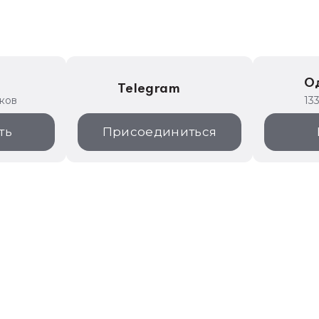
е
О
Telegram
иков
13
ть
Присоединиться