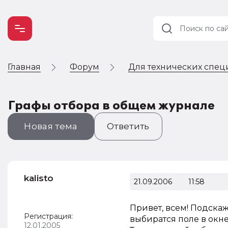
Главная
Форум
Для технических спец
Учет и
налогообложение
Автоматизация
Графы отбора в общем журнале
Новая тема
Ответить
kalisto
21.09.2006
11:58
Привет, всем! Подска
Регистрация:
выбиратся поле в окне
12.01.2005