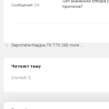
Тип значений отбора 
Сообщений:
216
причина?
Зарплата+Кадры ТК 7.70 265 поля ввода- как редактировать?
Читают тему
(гостей:
1
)