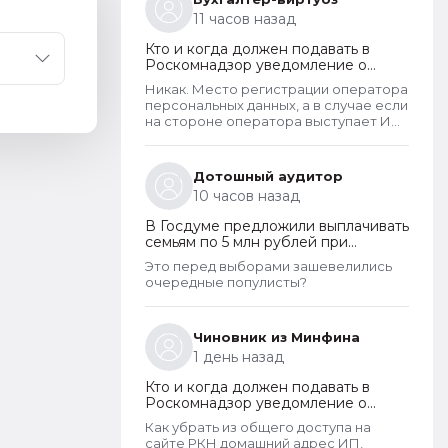
году, скрыты. Я проверила только
11 часов назад
знакомых ИП и заметила такую
закономерность. Или это просто
Кто и когда должен подавать в
совпадение такое?
Роскомнадзор уведомление о
прекращении обработки
Никак. Место регистрации оператора
персональных данных
персональных данных, а в случае если
на стороне оператора выступает ИП
- указывается место его жительства,
является обязательным и
неотъемлемым атрибутом реестра
Дотошный аудитор
РКН. Данная информация подлежит
10 часов назад
обязательному размещению в
реестре наряду со всеми прочими
В Госдуме предложили выплачивать
сведениями. Делается это для того,
семьям по 5 млн рублей при
чтобы у субъектов ПД имелась
рождении второго ребенка
возможность в случае нарушения их
Это перед выборами зашевелились
прав обратиться непосредственно к
очередные популисты?
оператору для устранения
нарушений.
Чиновник из Минфина
1 день назад
Кто и когда должен подавать в
Роскомнадзор уведомление о
прекращении обработки
Как убрать из общего доступа на
персональных данных
сайте РКН домашний адрес ИП,