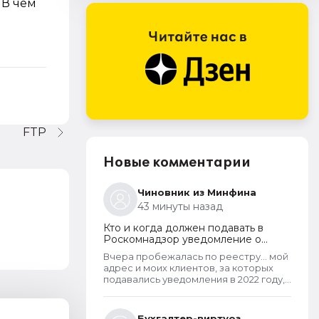
 В чем
FTP
Новые комментарии
Чиновник из Минфина
43 минуты назад
Кто и когда должен подавать в
Роскомнадзор уведомление о
прекращении обработки
Вчера пробежалась по реестру... мой
персональных данных
адрес и моих клиентов, за которых
подавались уведомления в 2022 году,
в открытом доступе. А адреса
новоявленных операторов перс.
данных, зарегистрированных в 2025
Бухгалтер-виртуоз