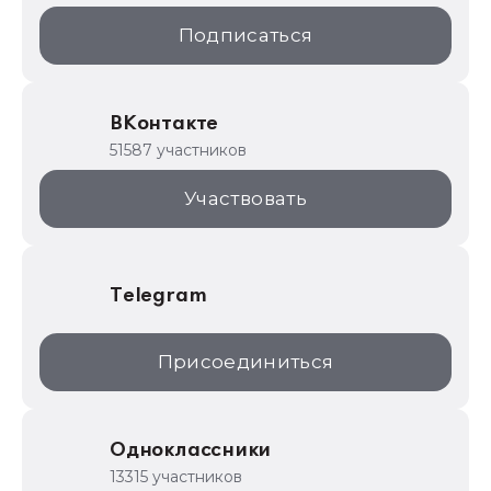
1С:Образование
Подписаться
ИТС.1C.ru
Образовательные программы
ВКонтакте
1С для торговли
51587 участников
1С:Торговая площадка
Участвовать
Telegram
Присоединиться
Одноклассники
13315 участников