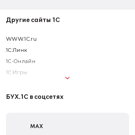
Другие сайты 1С
WWW.1С.ru
1С:Линк
1С-Онлайн
1C:Игры
1С:Предприятие 8
1С:Консалтинг
БУХ.1С в соцсетях
1Софт
1С Отраслевые решения
MAX
1С:Дистрибьюция