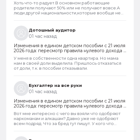
новый порядок оформления пособий по месту
Хоть что-то радует.В основном работающие
пребывания
родители получают 50% или не получают вовсе.А
люди другой национальности,которые вообще не
трудоустроены получают по 100%.Теперь может
быть начнут работать,а не ждать манны небесной...
Дотошный аудитор
01 час назад
Изменения в едином детском пособии с 21 июля
2026 года: пересмотр правила нулевого дохода и
новый порядок оформления пособий по месту
У меня в собственности одна квартира. Но мама
пребывания
нам в своей доли выделила. Пришлось отказаться
от доли, т.к. в пособии отказывали.
Бухгалтер на все руки
01 час назад
Изменения в едином детском пособии с 21 июля
2026 года: пересмотр правила нулевого дохода и
новый порядок оформления пособий по месту
Вот мне интересно с чего вы взяли что одобряют
пребывания
наркоманам и алкашам? Давно уже не одобряют
всем подряд. Что за бред тут пишут. У кого что
болит. . .