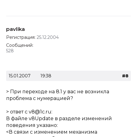
pavlika
Регистрация:
25.12.2004
Сообщений:
528
15.01.2007
19:38
#8
> При переходе на 8.1 у вас не возникла
проблема с нумерацией?
> ответ с v8@1c.ru:
В файле v8Update в разделе изменений
поведения указано:
<В связи с изменением механизма