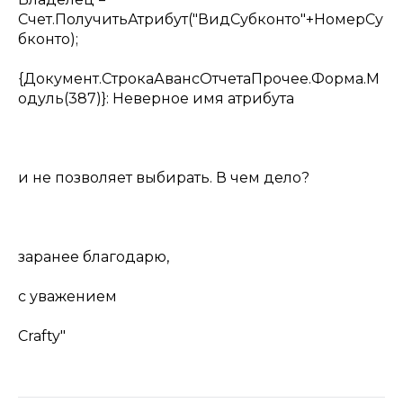
Счет.ПолучитьАтрибут("ВидСубконто"+НомерСу
бконто);
{Документ.СтрокаАвансОтчетаПрочее.Форма.М
одуль(387)}: Неверное имя атрибута
и не позволяет выбирать. В чем дело?
заранее благодарю,
с уважением
Crafty"