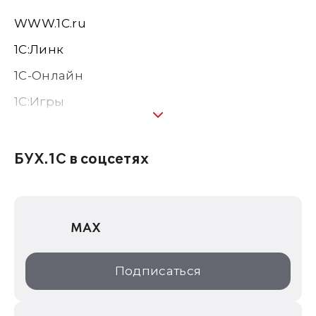
WWW.1С.ru
1С:Линк
1С-Онлайн
1C:Игры
1С:Предприятие 8
1С:Консалтинг
БУХ.1С в соцсетях
1Софт
1С Отраслевые решения
MAX
1С:Дистрибьюция
1С:Образование
Подписаться
ИТС.1C.ru
Образовательные программы