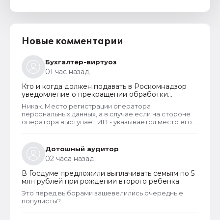
Новые комментарии
Бухгалтер-виртуоз
01 час назад
Кто и когда должен подавать в Роскомнадзор
уведомление о прекращении обработки
персональных данных
Никак. Место регистрации оператора
персональных данных, а в случае если на стороне
оператора выступает ИП - указывается место его
жительства, является обязательным и
неотъемлемым атрибутом реестра РКН. Данная
информация подлежит обязательному
Дотошный аудитор
размещению в реестре наряду со всеми прочими
02 часа назад
сведениями. Делается это для того, чтобы у
субъектов ПД имелась возможность в случае
В Госдуме предложили выплачивать семьям по 5
нарушения их прав обратиться непосредственно к
млн рублей при рождении второго ребенка
оператору для устранения нарушений.
Это перед выборами зашевелились очередные
популисты?