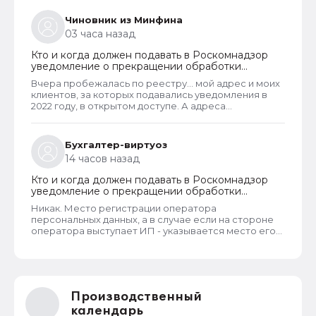
Чиновник из Минфина
03 часа назад
Кто и когда должен подавать в Роскомнадзор
уведомление о прекращении обработки
персональных данных
Вчера пробежалась по реестру... мой адрес и моих
клиентов, за которых подавались уведомления в
2022 году, в открытом доступе. А адреса
новоявленных операторов перс. данных,
зарегистрированных в 2025 году, скрыты. Я
проверила только знакомых ИП и заметила такую
Бухгалтер-виртуоз
закономерность. Или это просто совпадение
14 часов назад
такое?
Кто и когда должен подавать в Роскомнадзор
уведомление о прекращении обработки
персональных данных
Никак. Место регистрации оператора
персональных данных, а в случае если на стороне
оператора выступает ИП - указывается место его
жительства, является обязательным и
неотъемлемым атрибутом реестра РКН. Данная
информация подлежит обязательному
размещению в реестре наряду со всеми прочими
сведениями. Делается это для того, чтобы у
Производственный
субъектов ПД имелась возможность в случае
нарушения их прав обратиться непосредственно к
календарь