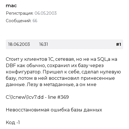
mac
Регистрация:
06.05.2003
Сообщений:
66
18.06.2003
16:31
#1
Стоит у клиентов 1С, сетевая, но не на SQL,а на
DBF как обычно, сохранил их базу через
конфигуратор. Пришел к себе, сделал нулевую
базу, потом в ней восстановил принесенные
данные. Лезу в метаданные, а он мне
C:\1cnew\1cv7.dd - line #369
Невосстановимая ошибка базы данных
Код -1