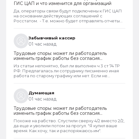
ГИС ЦАП и что изменится для организаций
Да, операторы связи будут подключены к ГИС ЦАП
на основании действующих соглашений с
Росстатом. - Т.е. можно будет отправлять отчеты
через оператора, а оператор будет их передавать
в ГИС ЦАП?
Забывчивый кассир
01 час назад
Трудовые споры: может ли работодатель
изменить график работы без согласия
сотрудника
Из статьи непонятно, был ли выполнен ч 3 ст 74 ТР
РФ. Предлагалась ли сотруднику письменно иная
работа по старому графику или нет. Если не
предлагалась, так как ее не было, работодатель
должен был инициировать увольнение сотрудника с
выплатой всех положенных ему компенсаций при
Думающая
таком виде увольнения (не по собственному
01 час назад
желанию или соглашению сторон).
Трудовые споры: может ли работодатель
изменить график работы без согласия
сотрудника
Похоже на рабство. Спустили сверху 4/2 вместо 2/2,
да еще и уволили потом за прогул. "Я купил ваше
время. Как хочу, так и распоряжаюсь им".