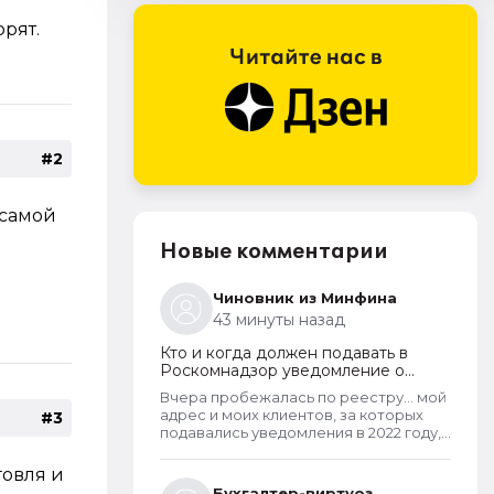
рят.
#2
 самой
Новые комментарии
Чиновник из Минфина
43 минуты назад
Кто и когда должен подавать в
Роскомнадзор уведомление о
прекращении обработки
Вчера пробежалась по реестру... мой
персональных данных
адрес и моих клиентов, за которых
#3
подавались уведомления в 2022 году,
в открытом доступе. А адреса
новоявленных операторов перс.
говля и
данных, зарегистрированных в 2025
Бухгалтер-виртуоз