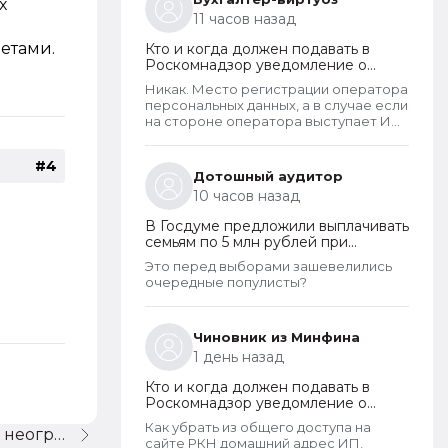
х
году, скрыты. Я проверила только
11 часов назад
знакомых ИП и заметила такую
закономерность. Или это просто
четами.
Кто и когда должен подавать в
совпадение такое?
Роскомнадзор уведомление о
прекращении обработки
Никак. Место регистрации оператора
персональных данных
персональных данных, а в случае если
на стороне оператора выступает ИП
- указывается место его жительства,
является обязательным и
#4
неотъемлемым атрибутом реестра
Дотошный аудитор
РКН. Данная информация подлежит
10 часов назад
обязательному размещению в
реестре наряду со всеми прочими
В Госдуме предложили выплачивать
сведениями. Делается это для того,
семьям по 5 млн рублей при
чтобы у субъектов ПД имелась
рождении второго ребенка
возможность в случае нарушения их
Это перед выборами зашевелились
прав обратиться непосредственно к
очередные популисты?
оператору для устранения
нарушений.
Чиновник из Минфина
1 день назад
Кто и когда должен подавать в
Роскомнадзор уведомление о
прекращении обработки
Как убрать из общего доступа на
изменение длины строки с неогр. на конечное
персональных данных
сайте РКН домашний адрес ИП,