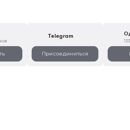
е
О
Telegram
иков
13
ть
Присоединиться