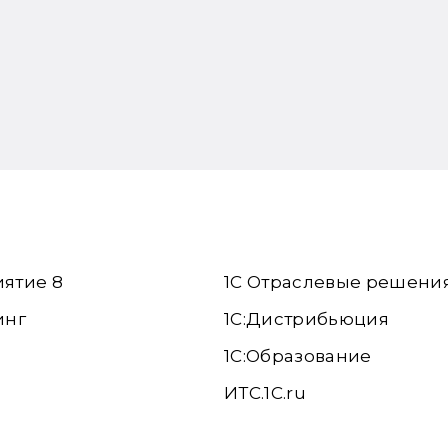
иятие 8
1С Отраслевые решени
инг
1С:Дистрибьюция
1С:Образование
ИТС.1C.ru