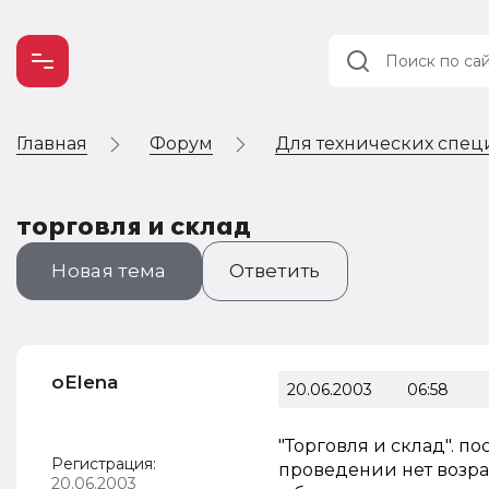
Главная
Форум
Для технических спец
Учет и
налогообложение
Автоматизация
торговля и склад
Новая тема
Ответить
oElena
20.06.2003
06:58
"Торговля и склад". 
Регистрация:
проведении нет возра
20.06.2003