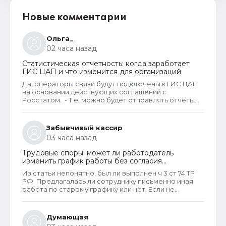
Новые комментарии
Ольга_
02 часа назад
Статистическая отчетность: когда заработает
ГИС ЦАП и что изменится для организаций
Да, операторы связи будут подключены к ГИС ЦАП
на основании действующих соглашений с
Росстатом. - Т.е. можно будет отправлять отчеты
через оператора, а оператор будет их передавать
в ГИС ЦАП?
Забывчивый кассир
03 часа назад
Трудовые споры: может ли работодатель
изменить график работы без согласия
сотрудника
Из статьи непонятно, был ли выполнен ч 3 ст 74 ТР
РФ. Предлагалась ли сотруднику письменно иная
работа по старому графику или нет. Если не
предлагалась, так как ее не было, работодатель
должен был инициировать увольнение сотрудника с
выплатой всех положенных ему компенсаций при
Думающая
таком виде увольнения (не по собственному