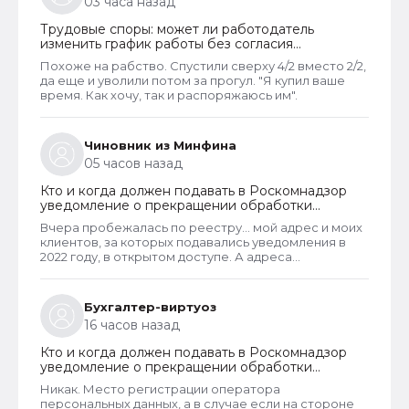
03 часа назад
желанию или соглашению сторон).
Трудовые споры: может ли работодатель
изменить график работы без согласия
сотрудника
Похоже на рабство. Спустили сверху 4/2 вместо 2/2,
да еще и уволили потом за прогул. "Я купил ваше
время. Как хочу, так и распоряжаюсь им".
Чиновник из Минфина
05 часов назад
Кто и когда должен подавать в Роскомнадзор
уведомление о прекращении обработки
персональных данных
Вчера пробежалась по реестру... мой адрес и моих
клиентов, за которых подавались уведомления в
2022 году, в открытом доступе. А адреса
новоявленных операторов перс. данных,
зарегистрированных в 2025 году, скрыты. Я
проверила только знакомых ИП и заметила такую
Бухгалтер-виртуоз
закономерность. Или это просто совпадение
16 часов назад
такое?
Кто и когда должен подавать в Роскомнадзор
уведомление о прекращении обработки
персональных данных
Никак. Место регистрации оператора
персональных данных, а в случае если на стороне