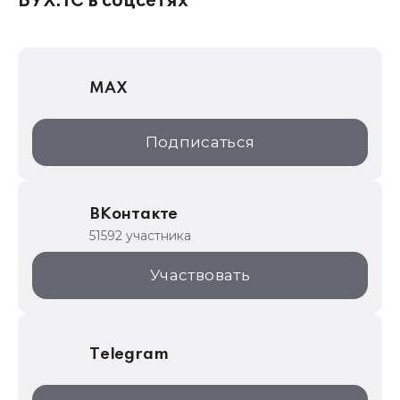
БУХ.1С в соцсетях
1Софт
1С Отраслевые решения
MAX
1С:Дистрибьюция
1С:Образование
Подписаться
ИТС.1C.ru
Образовательные программы
ВКонтакте
1С для торговли
51592 участника
1С:Торговая площадка
Участвовать
Telegram