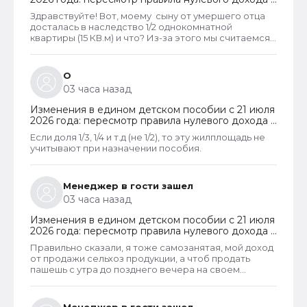
новый порядок оформления пособий по месту
Здравствуйте! Вот, моему сыну от умершего отца
пребывания
досталась в наследство 1/2 однокомнатной
квартиры (15 КВ.м) и что? Из-за этого мы считаемся
супер обеспеченными? Отказ пришёл сразу.
Несправедливо, что унаследованные доли
наследства играют роль.
О
03 часа назад
Изменения в едином детском пособии с 21 июля
2026 года: пересмотр правила нулевого дохода и
новый порядок оформления пособий по месту
Если доля 1/3, 1/4 и т.д (не 1/2), то эту жилплощадь не
пребывания
учитывают при назначении пособия.
Менеджер в гости зашел
03 часа назад
Изменения в едином детском пособии с 21 июля
2026 года: пересмотр правила нулевого дохода и
новый порядок оформления пособий по месту
Правильно сказали, я тоже самозанятая, мой доход
пребывания
от продажи сельхоз продукции, а чтоб продать
пашешь с утра до позднего вечера на своем
огороде и во дворах с животинками