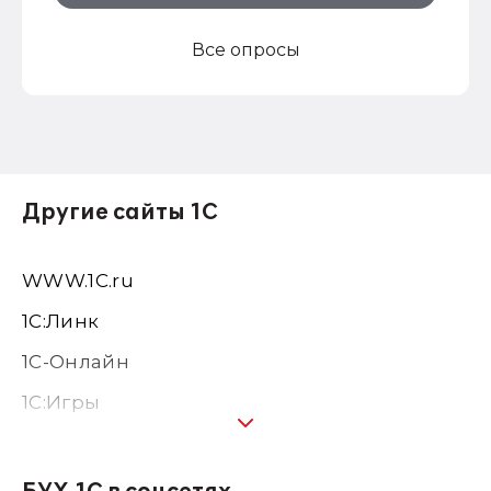
Все опросы
Другие сайты 1С
WWW.1С.ru
1С:Линк
1С-Онлайн
1C:Игры
1С:Предприятие 8
1С:Консалтинг