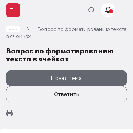
Вопрос по форматированию текста
Учет и
в ячейках
налогообложение
Вопрос по форматированию
Автоматизация
текста в ячейках
Новая тема
Ответить