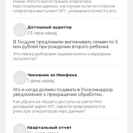
Никак. Место регистрации оператора
персональных данных, а в случае если на стороне
оператора выступает ИП - указывается место его
жительства, является обязательным и
неотъемлемым атрибутом реестра РКН. Данная
информация подлежит обязательному
Дотошный аудитор
размещению в реестре наряду со всеми прочими
03 часа назад
сведениями. Делается это для того, чтобы у
субъектов ПД имелась возможность в случае
В Госдуме предложили выплачивать семьям по 5
нарушения их прав обратиться непосредственно к
млн рублей при рождении второго ребенка
оператору для устранения нарушений.
Это перед выборами зашевелились очередные
популисты?
Чиновник из Минфина
1 день назад
Кто и когда должен подавать в Роскомнадзор
уведомление о прекращении обработки
персональных данных
Как убрать из общего доступа на сайте РКН
домашний адрес ИП, зарегистрированного в
реестре операторов перс.данных?
Квартальный отчет