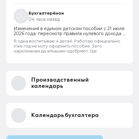
жилой дом, то при соблюдении всех прочих
условий, пособие ей одобрят независимо от
площади жилья и количества квадратным метров
Бухгалтерёнок
такой площади, приходящихся на каждого члена
04 часа назад
семьи. В пособии отказывают только если в
собственности семьи находятся две и более
Изменения в едином детском пособии с 21 июля
квартиры или жилых дома. Такая семья не может
2026 года: пересмотр правила нулевого дохода и
считаться нуждающейся.
новый порядок оформления пособий по месту
Я одна воспитываю 4 детей. Работаю официально.
пребывания
Уже год не могу оформить пособие. Зато
наркоманам да алкашам одобряют. Где
справедливость.
Производственный
календарь
Календарь бухгалтера