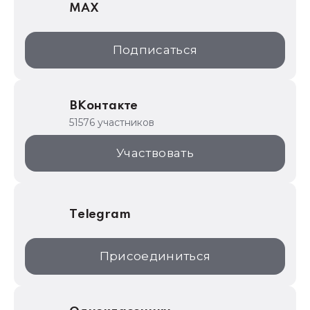
MAX
1С:Дистрибьюция
1С:Образование
Подписаться
ИТС.1C.ru
Образовательные программы
ВКонтакте
1С для торговли
51576 участников
1С:Торговая площадка
Участвовать
Telegram
Присоединиться