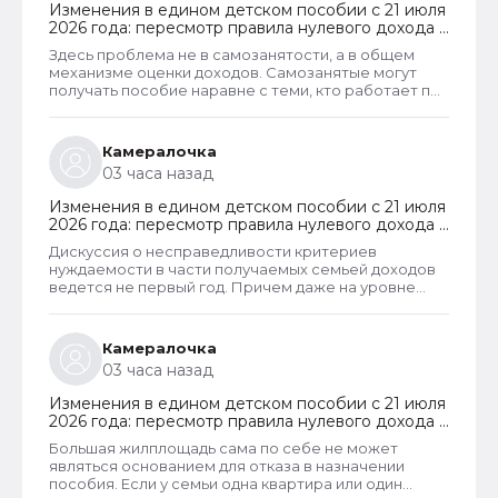
Изменения в едином детском пособии с 21 июля
2026 года: пересмотр правила нулевого дохода и
новый порядок оформления пособий по месту
Здесь проблема не в самозанятости, а в общем
пребывания
механизме оценки доходов. Самозанятые могут
получать пособие наравне с теми, кто работает по
трудовому договору. Но для этого и самозанятые и
работники по ТД должны соответствовать
критерию нуждаемости. Согласно данному
Камералочка
критерию, их среднедушевой доход не должен
03 часа назад
превышать прожиточный минимум на каждого
члена семьи. И если доход заявителя хотя бы на 1
Изменения в едином детском пособии с 21 июля
рубль превысит установленный предел, то в
2026 года: пересмотр правила нулевого дохода и
пособии отказывают, что конечно же
новый порядок оформления пособий по месту
несправедливо.
Дискуссия о несправедливости критериев
пребывания
нуждаемости в части получаемых семьей доходов
ведется не первый год. Причем даже на уровне
законодателей и президента, который уже говорил
о том, что данные критерии необходимо
пересмотреть. В начале года данные критерии
Камералочка
действительно пересмотрели. Но сделали это
03 часа назад
только для многодетных семей. Теперь при
незначительном превышении доходов таких семей
Изменения в едином детском пособии с 21 июля
показателей прожиточного минимума пособие они
2026 года: пересмотр правила нулевого дохода и
все равно получают. Но других семей это не
новый порядок оформления пособий по месту
коснулось.
Большая жилплощадь сама по себе не может
пребывания
являться основанием для отказа в назначении
пособия. Если у семьи одна квартира или один