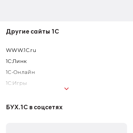
Другие сайты 1С
WWW.1С.ru
1С:Линк
1С-Онлайн
1C:Игры
1С:Предприятие 8
1С:Консалтинг
БУХ.1С в соцсетях
1Софт
1С Отраслевые решения