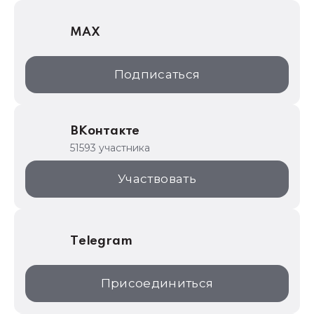
1С Отраслевые решения
MAX
1С:Дистрибьюция
1С:Образование
Подписаться
ИТС.1C.ru
Образовательные программы
ВКонтакте
1С для торговли
51593 участника
1С:Торговая площадка
Участвовать
Telegram
Присоединиться