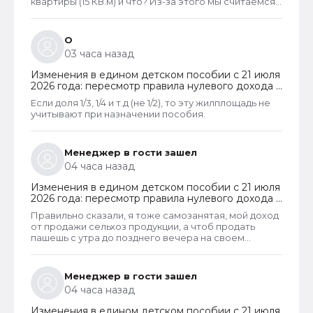
квартиры (15 КВ.м) и что? Из-за этого мы считаемся
супер обеспеченными? Отказ пришёл сразу.
Несправедливо, что унаследованные доли
наследства играют роль.
О
03 часа назад
Изменения в едином детском пособии с 21 июля
2026 года: пересмотр правила нулевого дохода и
новый порядок оформления пособий по месту
Если доля 1/3, 1/4 и т.д (не 1/2), то эту жилплощадь не
пребывания
учитывают при назначении пособия.
Менеджер в гости зашел
04 часа назад
Изменения в едином детском пособии с 21 июля
2026 года: пересмотр правила нулевого дохода и
новый порядок оформления пособий по месту
Правильно сказали, я тоже самозанятая, мой доход
пребывания
от продажи сельхоз продукции, а чтоб продать
пашешь с утра до позднего вечера на своем
огороде и во дворах с животинками
Менеджер в гости зашел
04 часа назад
Изменения в едином детском пособии с 21 июля