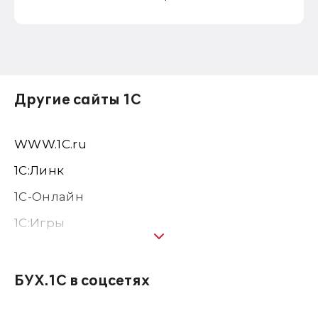
Другие сайты 1С
WWW.1С.ru
1С:Линк
1С-Онлайн
1C:Игры
1С:Предприятие 8
1С:Консалтинг
БУХ.1С в соцсетях
1Софт