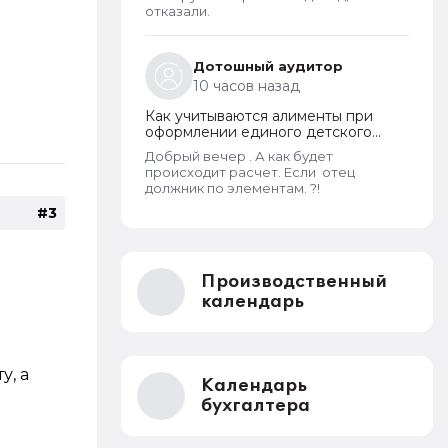
дохода и новый порядок
отказали.
оформления пособий по месту
пребывания
Дотошный аудитор
10 часов назад
Как учитываются алименты при
оформлении единого детского
пособия в 2026 году
Добрый вечер . А как будет
происходит расчет. Если отец
должник по элементам. ?!
#3
Производственный
календарь
у, а
Календарь
бухгалтера