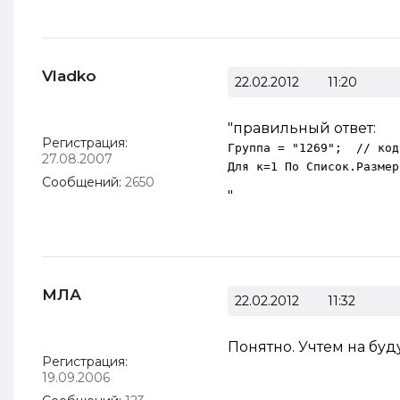
Vladko
22.02.2012
11:20
"правильный ответ:
Регистрация:
Группа = "1269";  // код
27.08.2007
Для к=1 По Список.Размер
Сообщений:
2650
"
МЛА
22.02.2012
11:32
Понятно. Учтем на бу
Регистрация:
19.09.2006