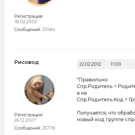
Регистрация:
18.02.2002
Сообщений:
21084
Рисовод
22.02.2012
11:00
"Правильно:
Спр.Родитель = Родит
а не
Спр.Родитель.Код = Гру
Получается, что обраб
Регистрация:
новый код группе спр
26.12.2007
Сообщений:
25778