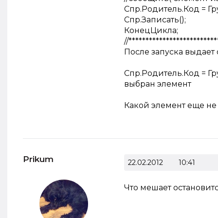
Спр.Родитель.Код = Г
Спр.Записать();
КонецЦикла;
//**************************
После запуска выдает
Спр.Родитель.Код = Г
выбран элемент
Какой элемент еще не 
Prikum
22.02.2012
10:41
Что мешает остановитс