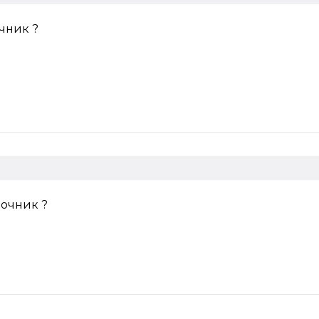
очник ?
вочник ?