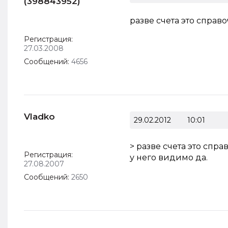
(398843952)
разве счета это справ
Регистрация:
27.03.2008
Сообщений:
4656
Vladko
29.02.2012
10:01
> разве счета это спра
Регистрация:
у него видимо да.
27.08.2007
Сообщений:
2650