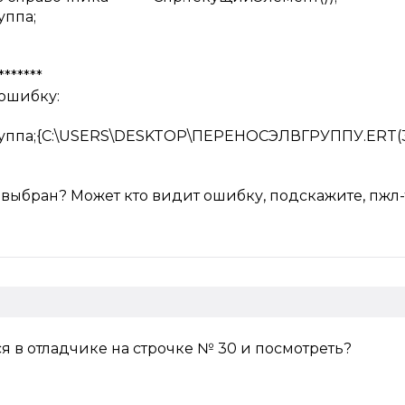
руппа;
*******
 ошибку:
руппа;{C:\USERS\DESKTOP\ПЕРЕНОСЭЛВГРУППУ.ERT(3
выбран? Может кто видит ошибку, подскажите, пжл-т
я в отладчике на строчке № 30 и посмотреть?