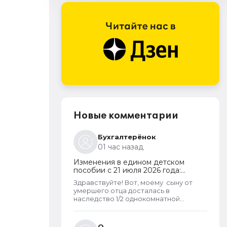
и
Новые комментарии
Бухгалтерёнок
01 час назад
Изменения в едином детском
пособии с 21 июля 2026 года:
пересмотр правила нулевого
Здравствуйте! Вот, моему сыну от
дохода и новый порядок
умершего отца досталась в
оформления пособий по месту
наследство 1/2 однокомнатной
пребывания
квартиры (15 КВ.м) и что? Из-за этого
мы считаемся супер обеспеченными?
Отказ пришёл сразу. Несправедливо,
О