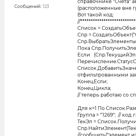
справочнике "Счета" 
Сообщений:
123
(расположенные вне гр
Вот такой код:
//**************************
Список = СоздатьОбъе
Спр = СоздатьОбъект("
Спр.ВыбратьЭлементы(
Пока Спр.ПолучитьЭле
Если (Спр.ТекущийЭлем
Перечисление.Статус
Список.ДобавитьЗначе
отфильтрованными з
КонецЕсли;
КонецЦикла;
// теперь работаю со 
Для к=1 По Список.Ра
Группа = "1269"; // код
ТекЭл = Список.Получ
Спр.НайтиЭлемент(Те
//сообщить("элемент и