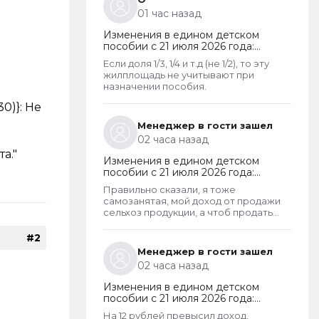
что унаследованные доли наследства
01 час назад
играют роль.
Изменения в едином детском
пособии с 21 июля 2026 года:
пересмотр правила нулевого
Если доля 1/3, 1/4 и т.д (не 1/2), то эту
дохода и новый порядок
жилплощадь не учитывают при
оформления пособий по месту
назначении пособия.
пребывания
0)}: Не
Менеджер в гости зашел
02 часа назад
а."
Изменения в едином детском
пособии с 21 июля 2026 года:
пересмотр правила нулевого
Правильно сказали, я тоже
дохода и новый порядок
самозанятая, мой доход от продажи
оформления пособий по месту
сельхоз продукции, а чтоб продать
пребывания
пашешь с утра до позднего вечера на
своем огороде и во дворах с
#2
животинками
Менеджер в гости зашел
02 часа назад
Изменения в едином детском
пособии с 21 июля 2026 года:
пересмотр правила нулевого
На 12 рублей превысил доход,