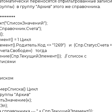
автоматически переносятся отфильтрованные запис
уппы) в группу "Архив" этого же справочника.
*********
кт("СписокЗначений");
Справочник.Счета");
);
мент() = 1 Цикл
ент().Родитель.Код <> "1269") и (Спр.СтатусСчета =
Счета.Свободен) тогда
ние(Спр.ТекущийЭлемент()); // список с
аписями
списком
змерСписка() Цикл
 группы "Архив"
итьЗначение(к);
кЭл);
з справочника --- " + Спр.ТекущийЭлемент());