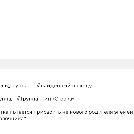
ель_Группа; // найденный по коду
ппа; // Группа - тип «Строка»
отка пытается присвоить не нового родителя элемент
авочника."