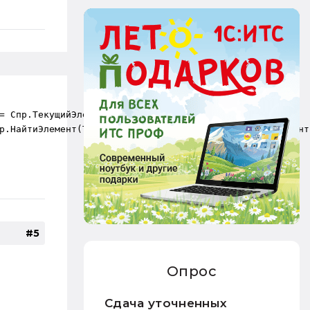
#4
= Спр.ТекущийЭлемент();
р.НайтиЭлемент(ТекЭл);               //сообщить("элемент
#5
Опрос
Сдача уточненных