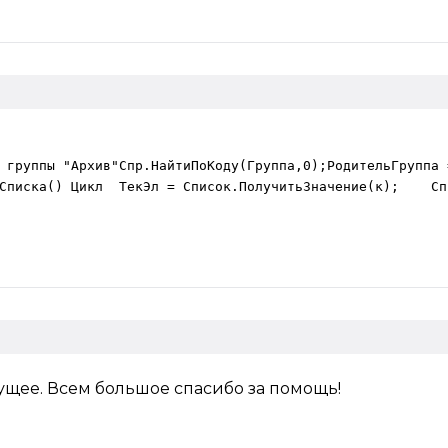
 группы "Архив"Спр.НайтиПоКоду(Группа,0);РодительГруппа 
Списка() Цикл  ТекЭл = Список.ПолучитьЗначение(к);    Сп
дущее. Всем большое спасибо за помощь!